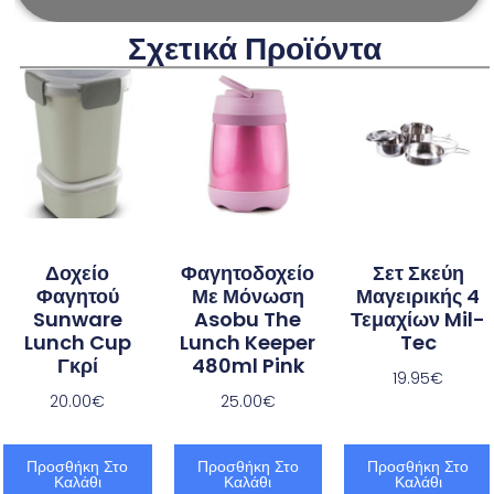
Σχετικά Προϊόντα
Δοχείο
Φαγητοδοχείο
Σετ Σκεύη
Φαγητού
Με Μόνωση
Μαγειρικής 4
Sunware
Asobu The
Τεμαχίων Mil-
Lunch Cup
Lunch Keeper
Tec
Γκρί
480ml Pink
19.95
€
20.00
€
25.00
€
Προσθήκη Στο
Προσθήκη Στο
Προσθήκη Στο
Καλάθι
Καλάθι
Καλάθι