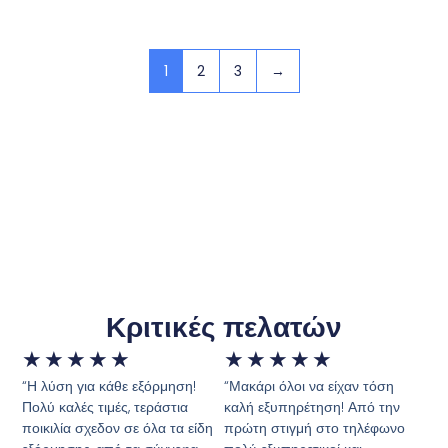
1
2
3
→
Κριτικές πελατών
★
★
★
★
★
★
★
★
★
★
“Η λύση για κάθε εξόρμηση!
“Μακάρι όλοι να είχαν τόση
Πολύ καλές τιμές, τεράστια
καλή εξυπηρέτηση! Από την
ποικιλία σχεδον σε όλα τα είδη
πρώτη στιγμή στο τηλέφωνο