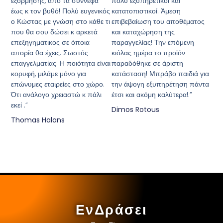
εξόρμησης, από τα σύννεφα
πολύ εξυπηρετικοί και
έως κ τον βυθό! Πολύ ευγενικός
κατατοπιστικοί. Άμεση
ο Κώστας με γνώση στο κάθε τι
επιβεβαίωση του αποθέματος
που θα σου δώσει κ αρκετά
και καταχώρηση της
επεξηγηματικος σε όποια
παραγγελίας! Την επόμενη
απορία θα έχεις. Σωστός
κιόλας ημέρα το προϊόν
επαγγελματίας! Η ποιότητα είναι
παραδόθηκε σε άριστη
κορυφή, μιλάμε μόνο για
κατάσταση! Μπράβο παιδιά για
επώνυμες εταιρείες στο χώρο.
την άψογη εξυπηρέτηση πάντα
Ότι ανάλογο χρειαστώ κ πάλι
έτσι και ακόμη καλύτερα!.”
εκεί .”
Dimos Rotous
Thomas Halans
ΕνΔράσει