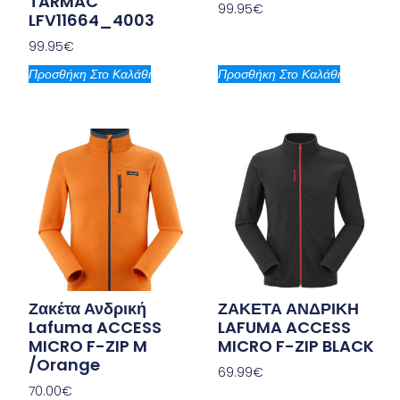
TARMAC
99.95
€
LFV11664_4003
99.95
€
Προσθήκη Στο Καλάθι
Προσθήκη Στο Καλάθι
Ζακέτα Ανδρική
ΖΑΚΕΤΑ ΑΝΔΡΙΚΗ
Lafuma ACCESS
LAFUMA ACCESS
MICRO F-ZIP M
MICRO F-ZIP BLACK
/Orange
69.99
€
70.00
€