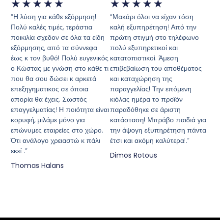
★
★
★
★
★
★
★
★
★
★
“Η λύση για κάθε εξόρμηση!
“Μακάρι όλοι να είχαν τόση
Πολύ καλές τιμές, τεράστια
καλή εξυπηρέτηση! Από την
ποικιλία σχεδον σε όλα τα είδη
πρώτη στιγμή στο τηλέφωνο
εξόρμησης, από τα σύννεφα
πολύ εξυπηρετικοί και
έως κ τον βυθό! Πολύ ευγενικός
κατατοπιστικοί. Άμεση
ο Κώστας με γνώση στο κάθε τι
επιβεβαίωση του αποθέματος
που θα σου δώσει κ αρκετά
και καταχώρηση της
επεξηγηματικος σε όποια
παραγγελίας! Την επόμενη
απορία θα έχεις. Σωστός
κιόλας ημέρα το προϊόν
επαγγελματίας! Η ποιότητα είναι
παραδόθηκε σε άριστη
κορυφή, μιλάμε μόνο για
κατάσταση! Μπράβο παιδιά για
επώνυμες εταιρείες στο χώρο.
την άψογη εξυπηρέτηση πάντα
Ότι ανάλογο χρειαστώ κ πάλι
έτσι και ακόμη καλύτερα!.”
εκεί .”
Dimos Rotous
Thomas Halans