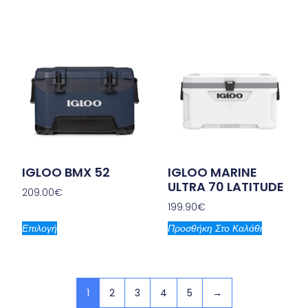
IGLOO BMX 52
IGLOO MARINE
ULTRA 70 LATITUDE
209.00
€
199.90
€
Επιλογή
Προσθήκη Στο Καλάθι
1
2
3
4
5
→