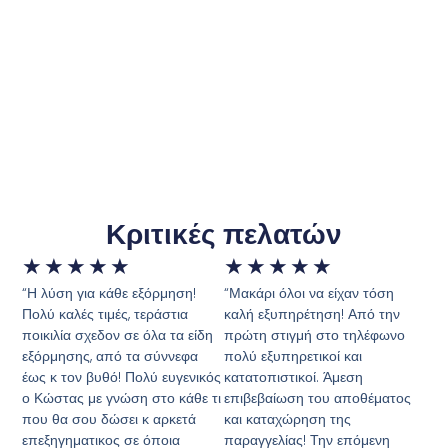
Κριτικές πελατών
★
★
★
★
★
★
★
★
★
★
“Η λύση για κάθε εξόρμηση!
“Μακάρι όλοι να είχαν τόση
Πολύ καλές τιμές, τεράστια
καλή εξυπηρέτηση! Από την
ποικιλία σχεδον σε όλα τα είδη
πρώτη στιγμή στο τηλέφωνο
εξόρμησης, από τα σύννεφα
πολύ εξυπηρετικοί και
έως κ τον βυθό! Πολύ ευγενικός
κατατοπιστικοί. Άμεση
ο Κώστας με γνώση στο κάθε τι
επιβεβαίωση του αποθέματος
που θα σου δώσει κ αρκετά
και καταχώρηση της
επεξηγηματικος σε όποια
παραγγελίας! Την επόμενη