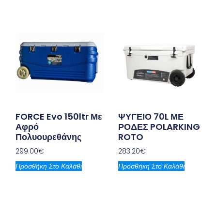
FORCE Evo 150ltr Με
ΨΥΓΕΙΟ 70L ΜΕ
Αφρό
ΡΟΔΕΣ POLARKING
Πολυουρεθάνης
ROTO
299.00
€
283.20
€
Προσθήκη Στο Καλάθι
Προσθήκη Στο Καλάθι