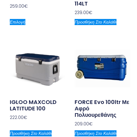
114LT
259.00
€
239.00
€
Επιλογή
Προσθήκη Στο Καλάθι
IGLOO MAXCOLD
FORCE Evo 100ltr Με
LATITUDE 100
Αφρό
Πολυουρεθάνης
222.00
€
209.00
€
Προσθήκη Στο Καλάθι
Προσθήκη Στο Καλάθι