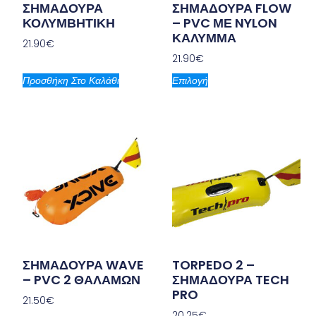
ΣΗΜΑΔΟΥΡΑ
ΣΗΜΑΔΟΥΡΑ FLOW
ΚΟΛΥΜΒΗΤΙΚΗ
– PVC ΜΕ NYLON
ΚΑΛΥΜΜΑ
21.90
€
21.90
€
Προσθήκη Στο Καλάθι
Επιλογή
ΣΗΜΑΔΟΥΡΑ WAVE
TORPEDO 2 –
– PVC 2 ΘΑΛΑΜΩΝ
ΣΗΜΑΔΟΥΡΑ TECH
PRO
21.50
€
20.25
€