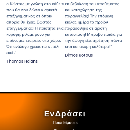
ο Κώστας με γνώση στο κάθε τι
επιβεβαίωση του αποθέματος
που θα σου δώσει κ αρκετά
και καταχώρηση της
επεξηγηματικος σε όποια
παραγγελίας! Την επόμενη
απορία θα έχεις. Σωστός
κιόλας ημέρα το προϊόν
επαγγελματίας! Η ποιότητα είναι
παραδόθηκε σε άριστη
κορυφή, μιλάμε μόνο για
κατάσταση! Μπράβο παιδιά για
επώνυμες εταιρείες στο χώρο.
την άψογη εξυπηρέτηση πάντα
Ότι ανάλογο χρειαστώ κ πάλι
έτσι και ακόμη καλύτερα!.”
εκεί .”
Dimos Rotous
Thomas Halans
ΕνΔράσει
Ποιοι Είμαστε