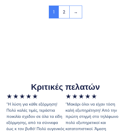
1
2
→
Κριτικές πελατών
★
★
★
★
★
★
★
★
★
★
“Η λύση για κάθε εξόρμηση!
“Μακάρι όλοι να είχαν τόση
Πολύ καλές τιμές, τεράστια
καλή εξυπηρέτηση! Από την
ποικιλία σχεδον σε όλα τα είδη
πρώτη στιγμή στο τηλέφωνο
εξόρμησης, από τα σύννεφα
πολύ εξυπηρετικοί και
έως κ τον βυθό! Πολύ ευγενικός
κατατοπιστικοί. Άμεση