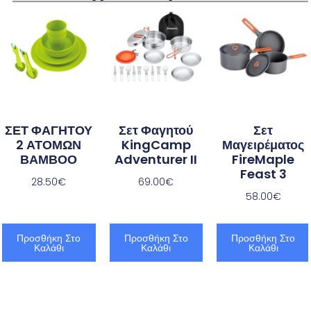
ΣΕΤ ΦΑΓΗΤΟΥ
Σετ Φαγητού
Σετ
2 ΑΤΟΜΩΝ
KingCamp
Μαγειρέματος
ΒΑΜΒΟΟ
Adventurer II
FireMaple
Feast 3
28.50
€
69.00
€
58.00
€
Προσθήκη Στο
Προσθήκη Στο
Προσθήκη Στο
Καλάθι
Καλάθι
Καλάθι