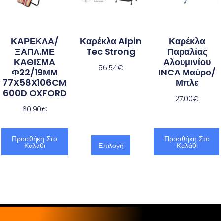
ΚΑΡΕΚΛΑ/
Καρέκλα Alpin
Καρέκλα
ΞΑΠΛ.ΜΕ
Tec Strong
Παραλίας
ΚΑΘΙΣΜΑ
Αλουμινίου
56.54
€
Φ22/19ΜΜ
INCA Μαύρο/
77X58X106CM
Μπλε
600D OXFORD
27.00
€
60.90
€
Προσθήκη Στο
Προσθήκη Στο
Καλάθι
Επιλογή
Καλάθι