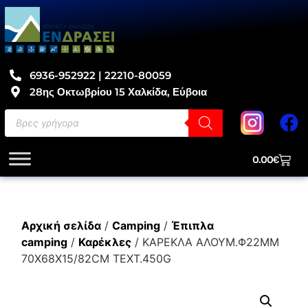
6936-952922 | 22210-80059
28ης Οκτωβρίου 15 Χαλκίδα, Εύβοια
0.00
€
Αρχική σελίδα
/
Camping
/
Έπιπλα
camping
/
Καρέκλες
/ ΚΑΡΕΚΛΑ ΑΛΟΥΜ.Φ22ΜΜ
70Χ68Χ15/82CM TEXT.450G