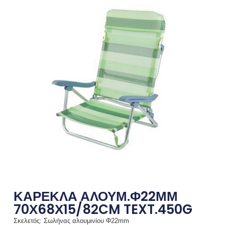
ΚΑΡΕΚΛΑ ΑΛΟΥΜ.Φ22ΜΜ
70Χ68Χ15/82CM TEXT.450G
Σκελετός: Σωλήνας αλουμινίου Φ22mm