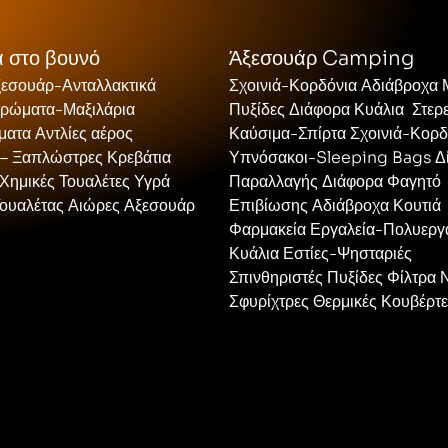
 στο βουνό
Άξεσουάρ Camping
ξεσουάρ-Ανταλλακτικά
Σχοινιά-Κορδόνια Αδιάβροχα
τρώματα-Μαξιλάρια
Πυξίδες Διάφορα Κυάλια Στερ
ατα Αντλίες αέρος
Καύσιμα-Σπίρτα Σχοινιά-Κορδ
 – Ξαπλώστρες Κρεβάτια
Υπνόσακοι-Sleeping Bags Δ
Χημικές Τουαλέτες Υγρά
Παραλλαγής Διάφορα Φαγητό
Τουαλέτας Αιώρες Αξεσουάρ
Επιβίωσης Αδιάβροχα Κουτιά
Φαρμακεία Εργαλεία-Πολυεργ
Κυάλια Εστίες-Ψησταριές
Σπινθηριστές Πυξίδες Φίλτρα 
Σφυρίχτρες Θερμικές Κουβέρτ