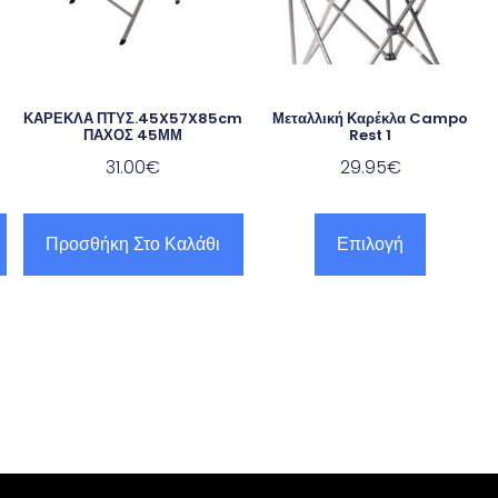
ΚΑΡΕΚΛΑ ΠΤΥΣ.45X57X85cm
Μεταλλική Καρέκλα Campo
ΠΑΧΟΣ 45ΜΜ
Rest 1
31.00
€
29.95
€
Προσθήκη Στο Καλάθι
Επιλογή