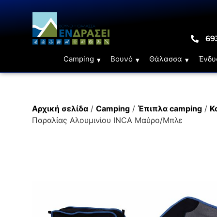
69
Camping
Βουνό
Θάλασσα
Ένδυ
Αρχική σελίδα
/
Camping
/
Έπιπλα camping
/
Κ
Παραλίας Αλουμινίου INCA Μαύρο/Μπλε