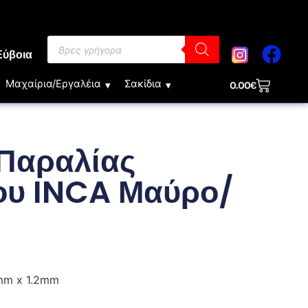
Εύβοια
Μαχαίρια/Εργαλέια
Σακίδια
0.00
€
Παραλίας
ου INCA Μαύρο/
mm x 1.2mm