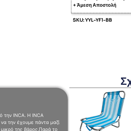
+ Άμεση Αποστολή
SKU: YYL-YF1-BB
Σ
ό την INCA. Η INCA
 να την έχουμε πάντα μαζί
 μικρό της βάρος.Παρά το