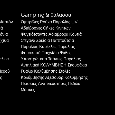
Camping & θάλασσα
 Μπατόν
Ομπρέλες Ρούχα Παραλίας UV
εά
Αδιάβροχες Θήκες Κινητών
όνια
Ψυγειότσαντες Αδιάβροχα Κουτιά
ίχτυα
Στεγανά Σακίδια Παππούτσια
Παραλίας Καρέκλες Παραλίας
Φουσκωτά Παιχνίδια Ψάθες-
αλεία
Υποστρώματα Τσάντες Παραλίας
Αντηλιακά ΚΟΛΥΜΒΗΣΗ Σκουφάκια
Νερού
Γυαλιά Κολύμβησης Στολές
ες
Κολύμβησης Αξεσουάρ Κολύμβησης
Πετσέτες Αναπνευστήρες Πέδιλα
Μάσκες