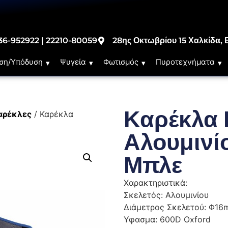
36-952922 | 22210-80059
28ης Οκτωβρίου 15 Χαλκίδα, 
ση/Υπόδυση
Ψυγεία
Φωτισμός
Πυροτεχνήματα
Καρέκλα 
αρέκλες
/ Καρέκλα
Αλουμινί
Μπλε
Χαρακτηριστικά:
Σκελετός: Αλουμινίου
Διάμετρος Σκελετού: Φ16
Υφασμα: 600D Oxford