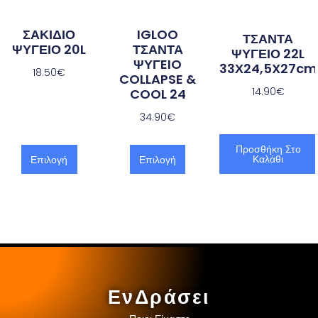
ΣΑΚΙΔΙΟ
IGLOO
ΤΣΑΝΤΑ
ΨΥΓΕΙΟ 20L
ΤΣΑΝΤΑ
ΨΥΓΕΙΟ 22L
ΨΥΓEIO
33Χ24,5X27cm
18.50
€
COLLAPSE &
14.90
€
COOL 24
34.90
€
Προσθήκη Στο
Καλάθι
Επιλογή
Επιλογή
ΕνΔράσει