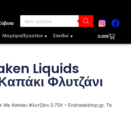
Εύβοια
Μαχαίρια/Εργαλέια
Σακίδια
0.00
€
aken Liquids
 Καπάκι Φλυτζάνι
k Με Καπάκι Φλυτζάνι 0.75lt – Endraseishop.gr, Τα