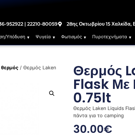
36-952922 | 22210-80059
28ης Οκτωβρίου 15 Χαλκίδα, 
ση/Υπόδυση
Ψυγεία
Φωτισμός
Πυροτεχνήματα
Θερμός L
/
θερμός
/ Θερμός Laken
Flask Με
0.75lt
Θερμός Laken Liquids Flas
πάντα για το camping
30.00
€