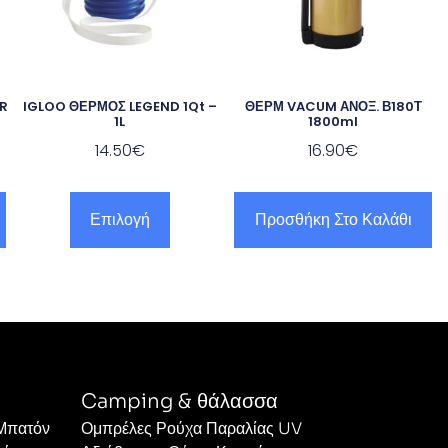
ER
IGLOO ΘΕΡΜΟΣ LEGEND 1Qt –
ΘΕΡΜ VACUM ΑΝΟΞ. Β180Τ
1L
1800ml
14.50
€
16.90
€
Επιλογή
Προσθήκη Στο Καλάθι
Camping & θάλασσα
 Μπατόν
Ομπρέλες Ρούχα Παραλίας UV