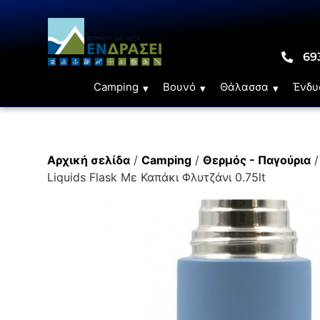
69
Camping
Βουνό
Θάλασσα
Ένδυ
Αρχική σελίδα
/
Camping
/
Θερμός - Παγούρια
Liquids Flask Με Καπάκι Φλυτζάνι 0.75lt