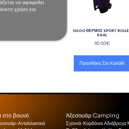
άζεται να αφαιρεθεί
 άνετη χρήση και
IGLOO ΘΕΡΜΟΣ SPORT ROLL
5GAL
110.50
€
Προσθήκη Στο Καλάθι
 στο βουνό
Άξεσουάρ Camping
ξεσουάρ-Ανταλλακτικά
Σχοινιά-Κορδόνια Αδιάβροχα