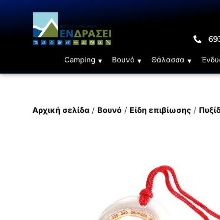
69
Camping
Βουνό
Θάλασσα
Ένδυ
Αρχική σελίδα
/
Βουνό
/
Είδη επιβίωσης
/
Πυξί