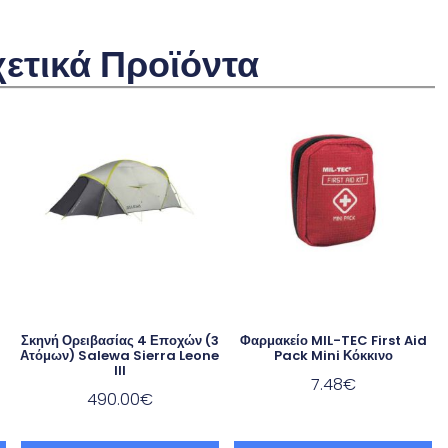
χετικά Προϊόντα
Σκηνή Ορειβασίας 4 Εποχών (3
Φαρμακείο MIL-TEC First Aid
3
Ατόμων) Salewa Sierra Leone
Pack Mini Κόκκινο
III
7.48
€
490.00
€