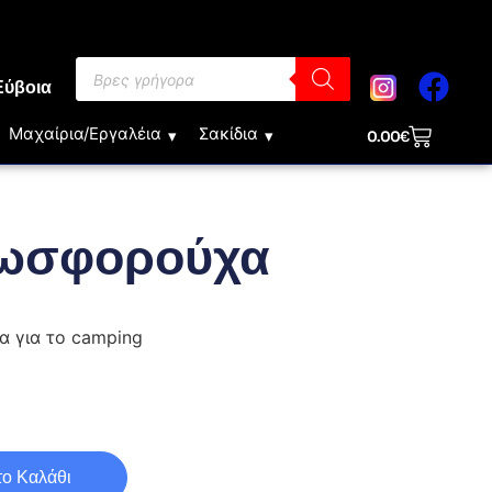
Εύβοια
Μαχαίρια/Εργαλέια
Σακίδια
0.00
€
φωσφορούχα
τα για το camping
ο Καλάθι