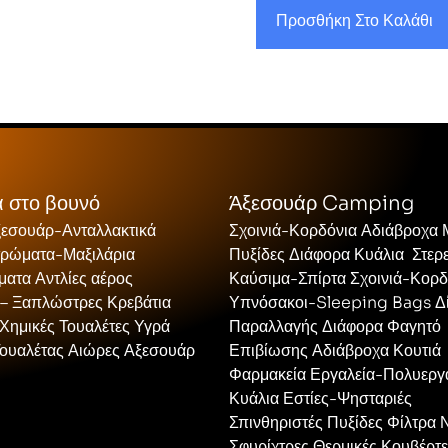
Προσθήκη Στο Καλάθι
 στο βουνό
Άξεσουάρ Camping
ξεσουάρ-Ανταλλακτικά
Σχοινιά-Κορδόνια Αδιάβροχα
τρώματα-Μαξιλάρια
Πυξίδες Διάφορα Κυάλια Στερ
ατα Αντλίες αέρος
Καύσιμα-Σπίρτα Σχοινιά-Κορδ
 – Ξαπλώστρες Κρεβάτια
Υπνόσακοι-Sleeping Bags Δ
Χημικές Τουαλέτες Υγρά
Παραλλαγής Διάφορα Φαγητό
Τουαλέτας Αιώρες Αξεσουάρ
Επιβίωσης Αδιάβροχα Κουτιά
Φαρμακεία Εργαλεία-Πολυεργ
Κυάλια Εστίες-Ψησταριές
Σπινθηριστές Πυξίδες Φίλτρα 
Σφυρίχτρες Θερμικές Κουβέρτ