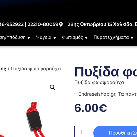
36-952922 | 22210-80059
28ης Οκτωβρίου 15 Χαλκίδα, 
ση/Υπόδυση
Ψυγεία
Φωτισμός
Πυροτεχνήματα
Πυξίδα 
δες
/ Πυξίδα φωσφορούχα
Πυξίδα φωσφορούχα
– Endraseishop.gr, Τα πάν
6.00
€
Προσθήκη Στ