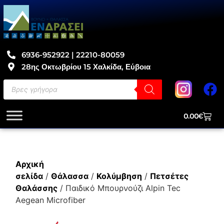
6936-952922 | 22210-80059
28ης Οκτωβρίου 15 Χαλκίδα, Εύβοια
0.00
€
Αρχική
σελίδα
/
Θάλασσα
/
Κολύμβηση
/
Πετσέτες
Θαλάσσης
/ Παιδικό Μπουρνούζι Alpin Tec
Aegean Microfiber