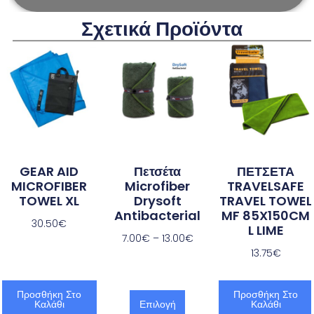
Σχετικά Προϊόντα
GEAR AID
Πετσέτα
ΠΕΤΣΕΤΑ
MICROFIBER
Microfiber
TRAVELSAFE
TOWEL XL
Drysoft
TRAVEL TOWEL
Antibacterial
MF 85X150CM
30.50
€
L LIME
7.00
€
–
13.00
€
13.75
€
Προσθήκη Στο
Προσθήκη Στο
Καλάθι
Επιλογή
Καλάθι