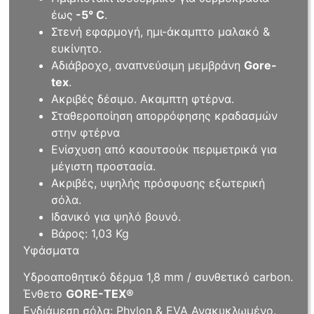
έως
-5° C
.
Στενή εφαρμογή, ημι-άκαμπτο μαλακό &
ευκίνητο.
Αδιάβροχο, αναπνεύσιμη μεμβράνη
Gore-
tex
.
Ακριβές δέσιμο. Ακαμπτη φτέρνα.
Σταθεροποίηση απορρόφησης κραδασμών
στην φτέρνα
Ενίσχυση από καουτσούκ περιμετρικά για
μέγιστη προστασία.
Ακριβές, υψηλής πρόσφυσης εξωτερική
σόλα.
Ιδανικό για ψηλό βουνό.
Βάρος: 1,03 Kg
Υφάσματα
Υδροαποθητικό δέρμα 1,8 mm / συνθετικό carbon.
Ένθετο
GORE-TEX®
Ενδιάμεση σόλα: Phylon & EVA Ανακυκλωμένο.