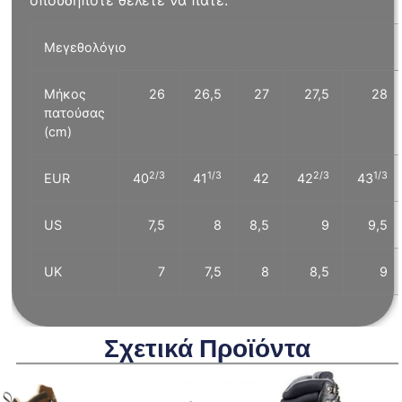
οπουδήποτε θέλετε να πάτε.
Μεγεθολόγιο
Μήκος
26
26,5
27
27,5
28
πατούσας
(cm)
2/3
1/3
2/3
1/3
EUR
40
41
42
42
43
US
7,5
8
8,5
9
9,5
UK
7
7,5
8
8,5
9
Σχετικά Προϊόντα