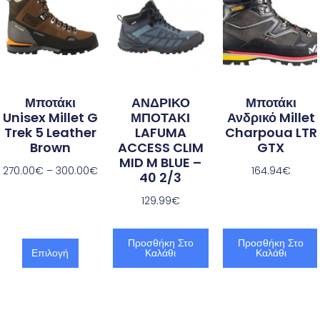
Μποτάκι
ΑΝΔΡΙΚΟ
Μποτάκι
Unisex Millet G
ΜΠΟΤΑΚΙ
Ανδρικό Millet
Trek 5 Leather
LAFUMA
Charpoua LTR
Brown
ACCESS CLIM
GTX
MID M BLUE –
270.00
€
–
300.00
€
164.94
€
40 2/3
129.99
€
Προσθήκη Στο
Προσθήκη Στο
Επιλογή
Καλάθι
Καλάθι