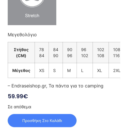
Μεγεθολόγιο
Στήθος
78
84
90
96
102
108
(CM)
84
90
96
102
108
116
Μέγεθος
XS
S
M
L
XL
2XL
– Endraseishop.gr, Τα πάντα για το camping
59.99
€
Σε απόθεμα
Προσθήκη Στο Καλάθι