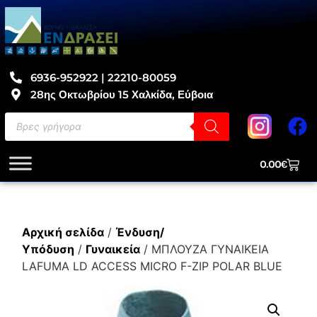
6936-952922 | 22210-80059
28ης Οκτωβρίου 15 Χαλκίδα, Εύβοια
0.00
€
Αρχική σελίδα
/
Ένδυση/
Υπόδυση
/
Γυναικεία
/ ΜΠΛΟΥΖΑ ΓΥΝΑΙΚΕΙΑ
LAFUMA LD ACCESS MICRO F-ZIP POLAR BLUE