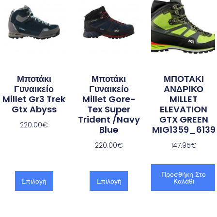
Μποτάκι
Μποτάκι
ΜΠΟΤΑΚΙ
Γυναικείο
Γυναικείο
ΑΝΔΡΙΚΟ
Millet Gr3 Trek
Millet Gore-
MILLET
Gtx Abyss
Tex Super
ELEVATION
Trident /Navy
GTX GREEN
220.00
€
Blue
MIG1359_6139
220.00
€
147.95
€
Προσθήκη Στο
Επιλογή
Επιλογή
Καλάθι