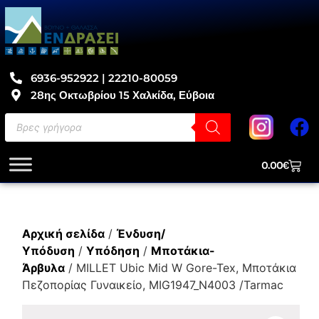
6936-952922 | 22210-80059
28ης Οκτωβρίου 15 Χαλκίδα, Εύβοια
0.00
€
Αρχική σελίδα
/
Ένδυση/
Υπόδυση
/
Υπόδηση
/
Μποτάκια-
Άρβυλα
/ MILLET Ubic Mid W Gore-Tex, Μποτάκια
Πεζοπορίας Γυναικείο, MIG1947_N4003 /Tarmac