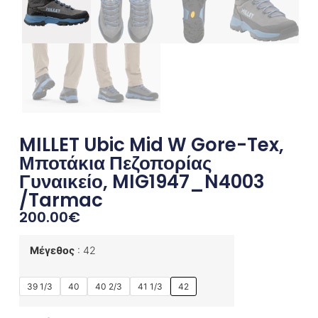
MILLET Ubic Mid W Gore-Tex,
Μποτάκια Πεζοπορίας
Γυναικείο, MIG1947_N4003
/Tarmac
200.00
€
Μέγεθος
42
39 1/3
40
40 2/3
41 1/3
42