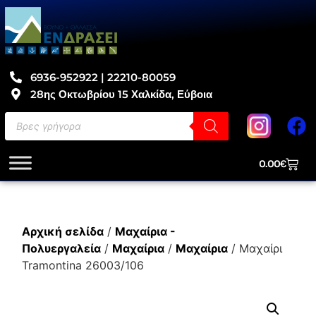
6936-952922 | 22210-80059
28ης Οκτωβρίου 15 Χαλκίδα, Εύβοια
0.00
€
Αρχική σελίδα
/
Μαχαίρια -
Πολυεργαλεία
/
Μαχαίρια
/
Μαχαίρια
/ Μαχαίρι
Tramontina 26003/106