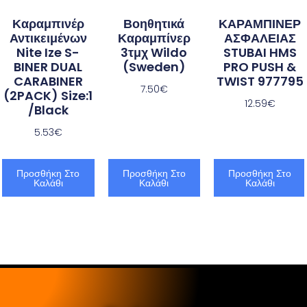
Καραμπινέρ
Βοηθητικά
ΚΑΡΑΜΠΙΝΕΡ
Αντικειμένων
Καραμπίνερ
ΑΣΦΑΛΕΙΑΣ
Nite Ize S-
3τμχ Wildo
STUBAI HMS
BINER DUAL
(Sweden)
PRO PUSH &
CARABINER
TWIST 977795
7.50
€
(2PACK) Size:1
12.59
€
/Black
5.53
€
Προσθήκη Στο
Προσθήκη Στο
Προσθήκη Στο
Καλάθι
Καλάθι
Καλάθι