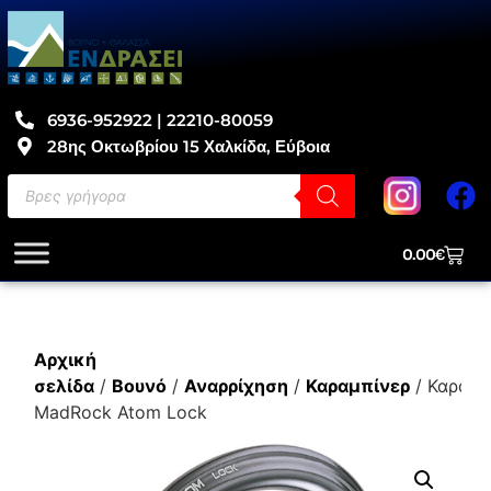
6936-952922 | 22210-80059
28ης Οκτωβρίου 15 Χαλκίδα, Εύβοια
0.00
€
Αρχική
σελίδα
/
Βουνό
/
Αναρρίχηση
/
Καραμπίνερ
/ Καραμπ
MadRock Atom Lock