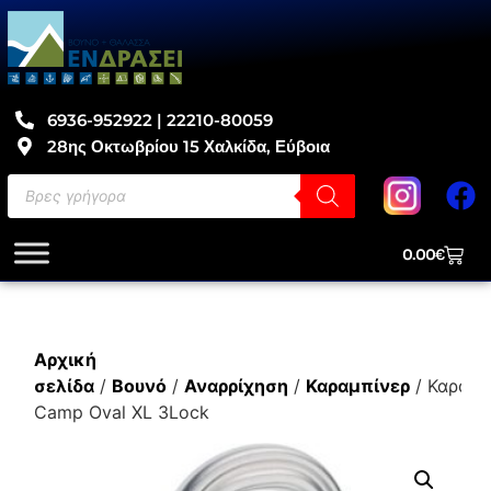
6936-952922 | 22210-80059
28ης Οκτωβρίου 15 Χαλκίδα, Εύβοια
0.00
€
Αρχική
σελίδα
/
Βουνό
/
Αναρρίχηση
/
Καραμπίνερ
/ Καραμπ
Camp Oval XL 3Lock