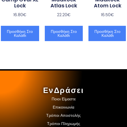
Lock
Atlas Lock
Atom Lock
16.80
€
22.20
€
16.50
€
Προσθήκη Στο
Προσθήκη Στο
Προσθήκη Στο
Καλάθι
Καλάθι
Καλάθι
ΕνΔράσει
Ποιοι Είμαστε
Επικοινωνία
Τρόποι Αποστολής
Τρόποι Πληρωμής