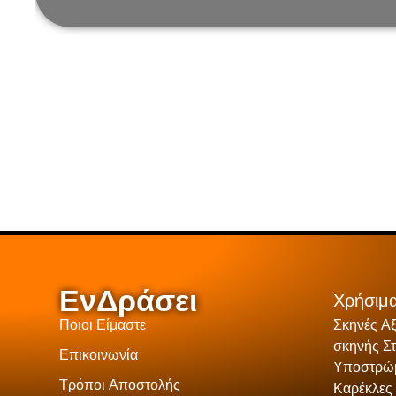
ΕνΔράσει
Χρήσιμα
Ποιοι Είμαστε
Σκηνές Α
σκηνής Σ
Επικοινωνία
Υποστρώμ
Τρόποι Αποστολής
Καρέκλες