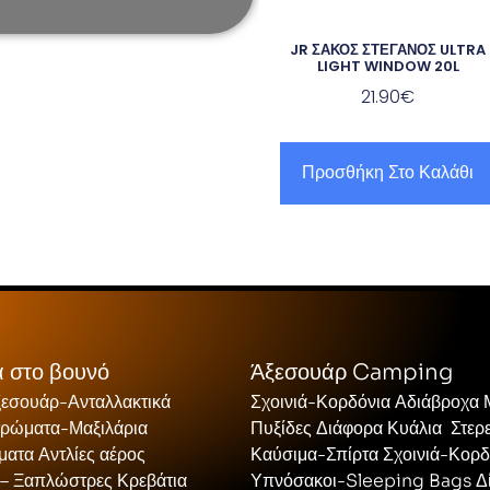
JR ΣΑΚΟΣ ΣΤΕΓΑΝΟΣ ULTRA
LIGHT WINDOW 20L
21.90
€
Προσθήκη Στο Καλάθι
 στο βουνό
Άξεσουάρ Camping
ξεσουάρ-Ανταλλακτικά
Σχοινιά-Κορδόνια Αδιάβροχα
τρώματα-Μαξιλάρια
Πυξίδες Διάφορα Κυάλια Στερ
ατα Αντλίες αέρος
Καύσιμα-Σπίρτα Σχοινιά-Κορδ
 – Ξαπλώστρες Κρεβάτια
Υπνόσακοι-Sleeping Bags Δ