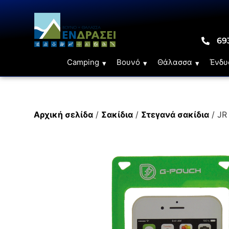
69
Camping
Βουνό
Θάλασσα
Ένδυ
Αρχική σελίδα
/
Σακίδια
/
Στεγανά σακίδια
/ J