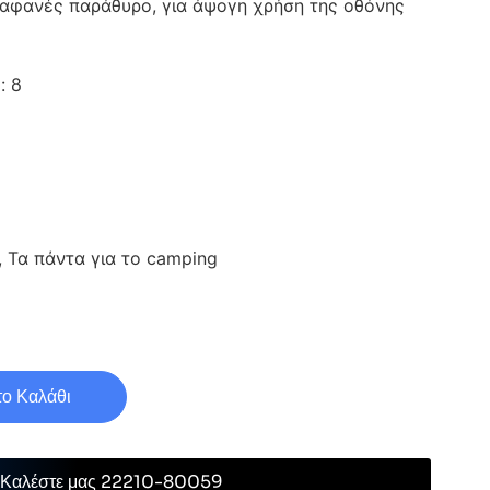
ιαφανές παράθυρο, για άψογη χρήση της οθόνης
: 8
, Τα πάντα για το camping
ο Καλάθι
Καλέστε μας 22210-80059