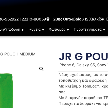
36-952922 | 22210-80059
28ης Οκτωβρίου 15 Χαλκίδα, 
ση/Υπόδυση
Ψυγεία
Φωτισμός
Πυροτεχνήματα
JR G PO
R G POUCH MEDIUM
iPhone 6, Galaxy S5, Sony 
Νέος σχεδιασμός, με το ά
τοποθέτηση και αφαίρεση
Με κλείσιμο TomLoc™, κρα
σας.
Με διαφανές παράθυρό TPU
Περιέχεται λουράκι για κ