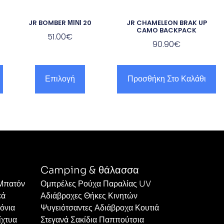
JR BOMBER ΜΙΝΙ 20
JR CHAMELEON BRAK UP
CAMO BACKPACK
51.00
€
90.90
€
Επιλογή
Προσθήκη Στο Καλάθι
Camping & θάλασσα
 Μπατόν
Ομπρέλες Ρούχα Παραλίας UV
εά
Αδιάβροχες Θήκες Κινητών
όνια
Ψυγειότσαντες Αδιάβροχα Κουτιά
ίχτυα
Στεγανά Σακίδια Παππούτσια