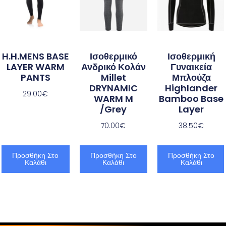
H.H.MENS BASE
Ισοθερμικό
Ισοθερμική
LAYER WARM
Ανδρικό Κολάν
Γυναικεία
PANTS
Millet
Μπλούζα
DRYNAMIC
Highlander
29.00
€
WARM M
Bamboo Base
/Grey
Layer
70.00
€
38.50
€
Προσθήκη Στο
Προσθήκη Στο
Προσθήκη Στο
Καλάθι
Καλάθι
Καλάθι