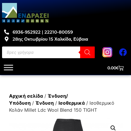
6936-952922 | 22210-80059
28ης Οκτωβρίου 15 Χαλκίδα, Εύβοια
0.00
€
Αρχική σελίδα
/
Ένδυση/
Υπόδυση
/
Ένδυση
/
Ισοθερμικά
/ Ισοθερμικό
Κολάν Millet Ldc Wool Blend 150 TIGHT