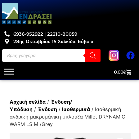
6936-952922 | 22210-80059
28ης Οκτωβρίου 15 Χαλκίδα, Εύβοια
0.00
€
Αρχική σελίδα
/
Ένδυση/
Υπόδυση
/
Ένδυση
/
Ισοθερμικά
/ Ισοθερμική
ανδρική μακρυμάνικη μπλούζα Millet DRYNAMIC
WARM LS M /Grey