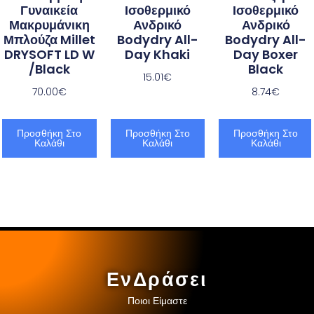
Γυναικεία
Ισοθερμικό
Ισοθερμικό
Μακρυμάνικη
Ανδρικό
Ανδρικό
Μπλούζα Millet
Bodydry All-
Bodydry All-
DRYSOFT LD W
Day Khaki
Day Boxer
/Black
Black
15.01
€
70.00
€
8.74
€
Προσθήκη Στο
Προσθήκη Στο
Προσθήκη Στο
Καλάθι
Καλάθι
Καλάθι
ΕνΔράσει
Ποιοι Είμαστε