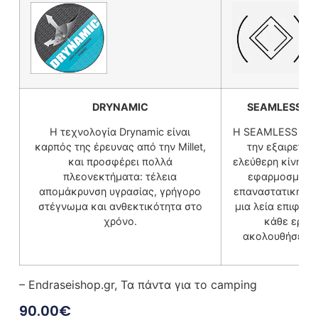
DRYNAMIC
SEAMLESS C
Η τεχνολογία Drynamic είναι
Η SEAMLESS κατα
καρπός της έρευνας από την Millet,
την εξαιρετική
και προσφέρει πολλά
ελεύθερη κίνηση 
πλεονεκτήματα: τέλεια
εφαρμοσμένα 
απομάκρυνση υγρασίας, γρήγορο
επαναστατική μέ
στέγνωμα και ανθεκτικότητα στο
μια λεία επιφάν
χρόνο.
κάθε ερεθι
ακολουθήσει κά
– Endraseishop.gr, Τα πάντα για το camping
90.00
€