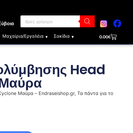
Εύβοια
Μαχαίρια/Εργαλέια
Σακίδια
0.00
€
ολύμβησης Head
 Μαύρα
yclone Μαύρα – Endraseishop.gr, Τα πάντα για το