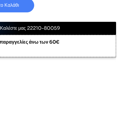
ο Καλάθι
Καλέστε μας 22210-80059
 παραγγελίες άνω των 60€