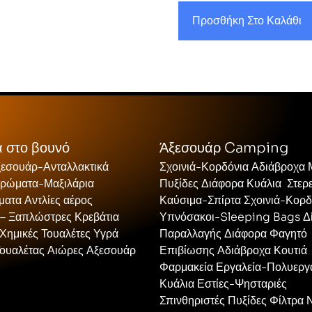
Προσθήκη Στο Καλάθι
 στο βουνό
Άξεσουάρ Camping
ξεσουάρ-Ανταλλακτικά
Σχοινιά-Κορδόνια Αδιάβροχα
τρώματα-Μαξιλάρια
Πυξίδες Διάφορα Κυάλια Στερ
ατα Αντλίες αέρος
Καύσιμα-Σπίρτα Σχοινιά-Κορδ
 – Ξαπλώστρες Κρεβάτια
Υπνόσακοι-Sleeping Bags Δ
Χημικές Τουαλέτες Υγρά
Παραλλαγής Διάφορα Φαγητό
Τουαλέτας Αιώρες Αξεσουάρ
Επιβίωσης Αδιάβροχα Κουτιά
Φαρμακεία Εργαλεία-Πολυεργ
Κυάλια Εστίες-Ψησταριές
Σπινθηριστές Πυξίδες Φίλτρα 