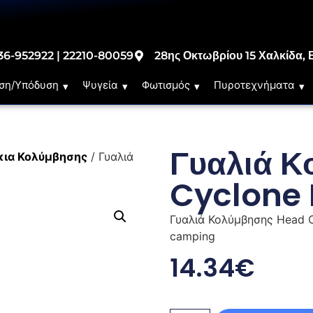
36-952922 | 22210-80059
28ης Οκτωβρίου 15 Χαλκίδα, 
ση/Υπόδυση
Ψυγεία
Φωτισμός
Πυροτεχνήματα
Γυαλιά Κ
κια Κολύμβησης
/ Γυαλιά
Cyclone
Γυαλιά Κολύμβησης Head C
camping
14.34
€