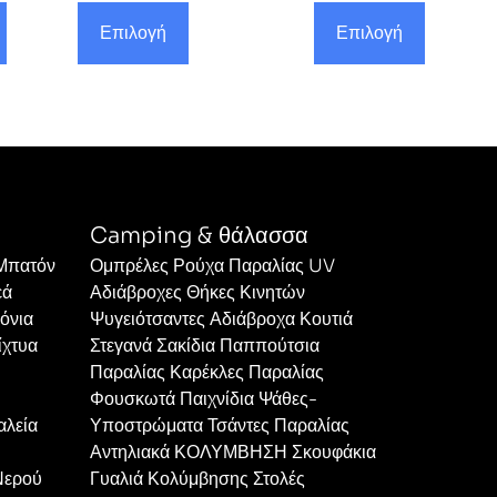
Επιλογή
Επιλογή
Camping & θάλασσα
 Μπατόν
Ομπρέλες Ρούχα Παραλίας UV
εά
Αδιάβροχες Θήκες Κινητών
όνια
Ψυγειότσαντες Αδιάβροχα Κουτιά
ίχτυα
Στεγανά Σακίδια Παππούτσια
Παραλίας Καρέκλες Παραλίας
Φουσκωτά Παιχνίδια Ψάθες-
αλεία
Υποστρώματα Τσάντες Παραλίας
Αντηλιακά ΚΟΛΥΜΒΗΣΗ Σκουφάκια
Νερού
Γυαλιά Κολύμβησης Στολές