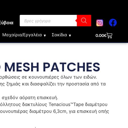
Εύβοια
Μαχαίρια/Εργαλέια
Σακίδια
0.00
€
D MESH PATCHES
διορθώσεις σε κουνουπιέρες όλων των ειδών.
ης ζημιάς και διασφαλίζει την προστασία από τα
 σχεδόν αόρατη επισκευή.
κόλλητους δακτυλίους Tenacious™Tape διαμέτρου
κουνουπιέρας διαμέτρου 6,3cm, για επισκευή οπής