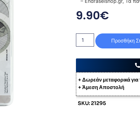
– Endraseishop.gr, Τα πά
9.90
€
Προσθήκη Στ
+ Δωρεάν μεταφορικά για
+ Άμεση Αποστολή
SKU: 21295