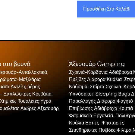
Προσθήκη Στο Καλάθι
 στο βουνό
Άξεσουάρ Camping
ξεσουάρ-Ανταλλακτικά
Σχοινιά-Κορδόνια Αδιάβροχα
τρώματα-Μαξιλάρια
Πυξίδες Διάφορα Κυάλια Στερ
ατα Αντλίες αέρος
Καύσιμα-Σπίρτα Σχοινιά-Κορδ
 – Ξαπλώστρες Κρεβάτια
Υπνόσακοι-Sleeping Bags Δ
Χημικές Τουαλέτες Υγρά
Παραλλαγής Διάφορα Φαγητό
Τουαλέτας Αιώρες Αξεσουάρ
Επιβίωσης Αδιάβροχα Κουτιά
Φαρμακεία Εργαλεία-Πολυεργ
Κυάλια Εστίες-Ψησταριές
Σπινθηριστές Πυξίδες Φίλτρα 