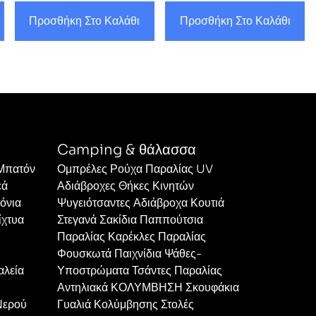
Προσθήκη Στο Καλάθι
Προσθήκη Στο Καλάθι
Camping & θάλασσα
 Μπατόν
Ομπρέλες Ρούχα Παραλίας UV
εά
Αδιάβροχες Θήκες Κινητών
όνια
Ψυγειότσαντες Αδιάβροχα Κουτιά
ίχτυα
Στεγανά Σακίδια Παππούτσια
Παραλίας Καρέκλες Παραλίας
Φουσκωτά Παιχνίδια Ψάθες-
αλεία
Υποστρώματα Τσάντες Παραλίας
Αντηλιακά ΚΟΛΥΜΒΗΣΗ Σκουφάκια
Νερού
Γυαλιά Κολύμβησης Στολές