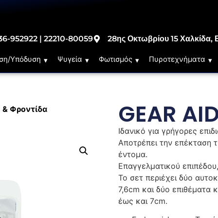
36-952922 | 22210-80059
28ης Οκτωβρίου 15 Χαλκίδα, 
ση/Υπόδυση
Ψυγεία
Φωτισμός
Πυροτεχνήματα
GEAR AI
 & Φροντίδα
Ιδανικό για γρήγορες επι
Αποτρέπει την επέκταση τ
έντομα.
Επαγγελματικού επιπέδου,
Το σετ περιέχει δύο αυτο
7,6cm και δύο επιθέματα 
έως και 7cm.