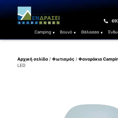
69
Camping
Βουνό
Θάλασσα
Ένδυ
Αρχική σελίδα
/
Φωτισμός
/
Φαναράκια Campi
LED