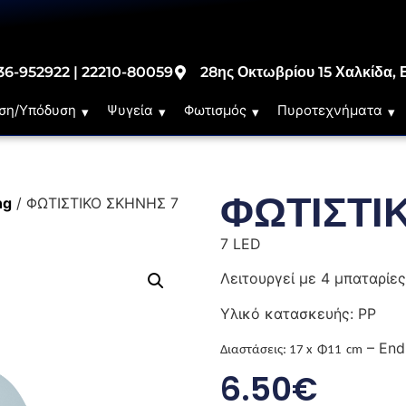
36-952922 | 22210-80059
28ης Οκτωβρίου 15 Χαλκίδα, 
ση/Υπόδυση
Ψυγεία
Φωτισμός
Πυροτεχνήματα
ΦΩΤΙΣΤΙ
ng
/ ΦΩΤΙΣΤΙΚΟ ΣΚΗΝΗΣ 7
7 LED
Λειτουργεί με 4 μπαταρίε
Υλικό κατασκευής: PP
– End
Διαστάσεις: 17
x
Φ
11
cm
6.50
€