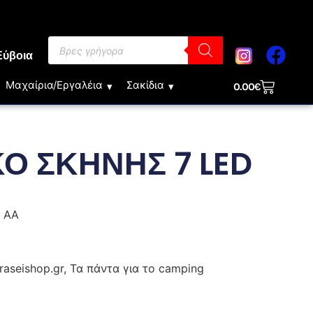
Εύβοια
Μαχαίρια/Εργαλέια
Σακίδια
0.00
€
ΚΟ ΣΚΗΝΗΣ 7 LED
ς ΑΑ
raseishop.gr, Τα πάντα για το camping