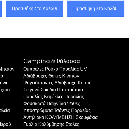
Προσθήκη Στο Καλάθι
Προσθήκη Στο Καλάθι
Camping & θάλασσα
 Μπατόν
Ομπρέλες Ρούχα Παραλίας UV
εά
Αδιάβροχες Θήκες Κινητών
όνια
Ψυγειότσαντες Αδιάβροχα Κουτιά
ίχτυα
Στεγανά Σακίδια Παππούτσια
Παραλίας Καρέκλες Παραλίας
Φουσκωτά Παιχνίδια Ψάθες-
αλεία
Υποστρώματα Τσάντες Παραλίας
Αντηλιακά ΚΟΛΥΜΒΗΣΗ Σκουφάκια
Νερού
Γυαλιά Κολύμβησης Στολές