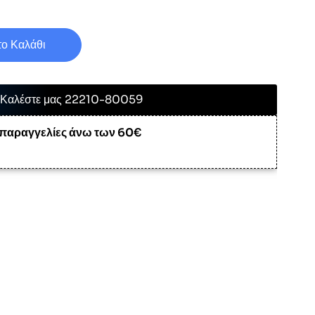
ο Καλάθι
Καλέστε μας 22210-80059
 παραγγελίες άνω των 60€