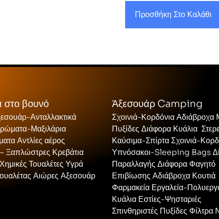
Προσθήκη Στο Καλάθι
 στο βουνό
Άξεσουάρ Camping
ξεσουάρ-Ανταλλακτικά
Σχοινιά-Κορδόνια Αδιάβροχα
τρώματα-Μαξιλάρια
Πυξίδες Διάφορα Κυάλια Στερ
ατα Αντλίες αέρος
Καύσιμα-Σπίρτα Σχοινιά-Κορδ
 – Ξαπλώστρες Κρεβάτια
Υπνόσακοι-Sleeping Bags Δ
Χημικές Τουαλέτες Υγρά
Παραλλαγής Διάφορα Φαγητό
Τουαλέτας Αιώρες Αξεσουάρ
Επιβίωσης Αδιάβροχα Κουτιά
Φαρμακεία Εργαλεία-Πολυεργ
Κυάλια Εστίες-Ψησταριές
Σπινθηριστές Πυξίδες Φίλτρα 