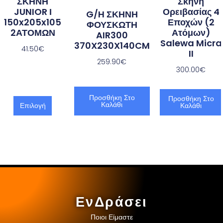
ΣΚΗΝΗ
Σκηνή
JUNIOR Ι
Ορειβασίας 4
G/H ΣΚΗΝΗ
150x205x105
Εποχών (2
ΦΟΥΣΚΩΤΗ
2ΑΤΟΜΩΝ
Ατόμων)
AIR300
Salewa Micra
370X230X140CM
41.50
€
II
259.90
€
300.00
€
Προσθήκη Στο
Προσθήκη Στο
Καλάθι
Επιλογή
Καλάθι
ΕνΔράσει
Ποιοι Είμαστε