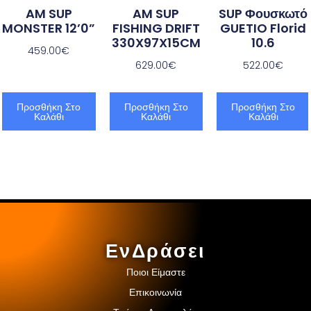
AM SUP
AM SUP
SUP Φουσκωτό
MONSTER 12’0”
FISHING DRIFT
GUETIO Florid
330X97X15CM
10.6
459.00
€
629.00
€
522.00
€
Προσθήκη Στο
Προσθήκη Στο
Προσθήκη Στο
Καλάθι
Καλάθι
Καλάθι
ΕνΔράσει
Ποιοι Είμαστε
Επικοινωνία