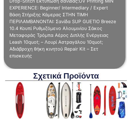
Drop-Stitch Εκτύπωση σανίδας:UV Printing MIN
EXPERIENCE: Beginner/ Intermediary / Expert
Βάση Στήριξης Κάμερας ΣΤΗΝ ΤΙΜΗ
ΠΕΡΙΛΑΜΒΑΝΟΝΤΑΙ: Σανίδα SUP GUETIO Breeze
10.4 Κουπί Ρυθμιζόμενο Αλουμινίου Σάκος
Μεταφοράς Τρόμπα Αέρος Διπλής Ενέργειας
Leash 10quot; – Λουρί Αστραγάλου 10quot;
Αδιάβροχη θήκη κινητού Repair Kit – Σετ
επισκευής
Σχετικά Προϊόντα