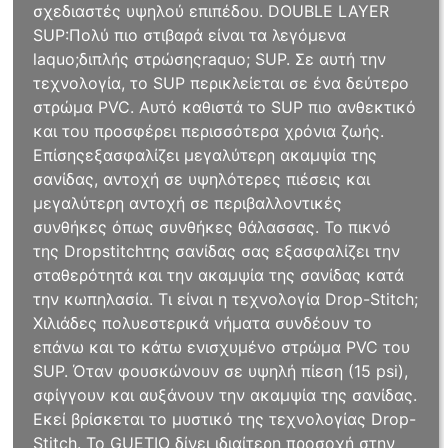
σχεδιαστές υψηλού επιπέδου. ​DOUBLE LAYER
SUP:Πολύ πιο στιβαρά είναι τα λεγόμενα
laquo;διπλής στρώσηςraquo; SUP. Σε αυτή την
τεχνολογία, το SUP περικλείεται σε ένα δεύτερο
στρώμα PVC. Αυτό καθιστά το SUP πιο ανθεκτικό
και του προσφέρει περισσότερα χρόνια ζωής.
Επίσηςεξασφαλίζει μεγαλύτερη ακαμψία της
σανίδας, αντοχή σε υψηλότερες πιέσεις και
μεγαλύτερη αντοχή σε περιβαλλοντικές
συνθήκες όπως συνθήκες θάλασσας. To πικνό
της Dropstitchτης σανίδας σας εξασφαλίζει την
σταθερότητά και την ακαμψία της σανίδας κατά
την κωπηλασία. Τι είναι η τεχνολογία Drop-Stitch;
Χιλιάδες πολυεστερικά νήματα συνδέουν το
επάνω και το κάτω ενισχυμένο στρώμα PVC του
SUP. Όταν φουσκώνουν σε υψηλή πίεση (15 psi),
σφίγγουν και αυξάνουν την ακαμψία της σανίδας.
Εκεί βρίσκεται το μυστικό της τεχνολογίας Drop-
Stitch. Το GUETIO δίνει ιδιαίτερη προσοχή στην