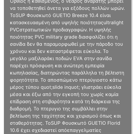
Όρθιος ή καθισμένος, ο νεαρός αναβάτης μπορεί
να τοποθετηθεί άνετα για εξόδους πολλών ωρών.
ΤοSUP Φουσκωτό GUETIO Breeze 10.4 είναι
κατασκευασμένη από υψηλής ποιότηταςultralight
PVCστρατιωτικών προδιαγραφών. Η υψηλής
ποιότητας PVC military grade διασφαλίζει ότι η
σανίδα δεν θα παραμορφωθεί με την πάροδο του
χρόνου και δεν καταστρέφεται εύκολα. Το
μεγάλο μαξιλαράκι ποδιών EVA στην σανίδα
παρέχει πρόσφυση και ανώτερη εμπειρία
κωπηλασίας, διατηρώντας παράλληλα τη βέλτιστη
φορητότητα. Το αποσπώμενο πτερύγιοστο κάτω
μέρος τύπου quot;slide inquot; γλιστράει εύκολα
μέσα και έξω από την εγκοπή του χωρίς καμία
επίδραση στη στιβαρότητα κατά τη διάρκεια της
διαδρομή. Το πτερυγιο της συμβάλλει στην
βελτίωση της ταχύτητας και χειρισμού όπως και
σταθερότητας. ΤοSUP Φουσκωτό GUETIO Florid
10.6 έχει σχεδιαστεί απόεπαγγελματίες