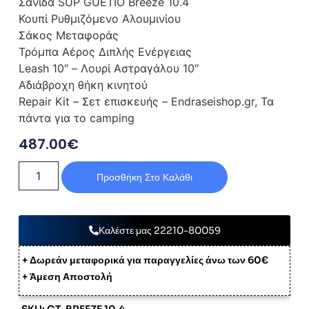
Σανίδα SUP GUETIO Breeze 10.4
Κουπί Ρυθμιζόμενο Αλουμινίου
Σάκος Μεταφοράς
Τρόμπα Αέρος Διπλής Ενέργειας
Leash 10″ – Λουρί Αστραγάλου 10″
Αδιάβροχη θήκη κινητού
Repair Kit – Σετ επισκευής – Endraseishop.gr, Τα
πάντα για το camping
487.00
€
Προσθήκη Στο Καλάθι
Καλέστε μας 22210-80059
+ Δωρεάν μεταφορικά για παραγγελίες άνω των 60€
+ Άμεση Αποστολή