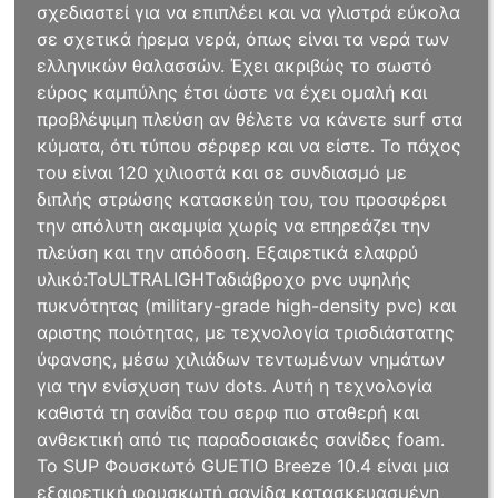
σχεδιαστεί για να επιπλέει και να γλιστρά εύκολα
σε σχετικά ήρεμα νερά, όπως είναι τα νερά των
ελληνικών θαλασσών. Έχει ακριβώς το σωστό
εύρος καμπύλης έτσι ώστε να έχει ομαλή και
προβλέψιμη πλεύση αν θέλετε να κάνετε surf στα
κύματα, ότι τύπου σέρφερ και να είστε. Το πάχος
του είναι 120 χιλιοστά και σε συνδιασμό με
διπλής στρώσης κατασκεύη του, του προσφέρει
την απόλυτη ακαμψία χωρίς να επηρεάζει την
πλεύση και την απόδοση. Εξαιρετικά ελαφρύ
υλικό:ΤοULTRALIGHTαδιάβροχο pvc υψηλής
πυκνότητας (military-grade high-density pvc) και
αριστης ποιότητας, με τεχνολογία τρισδιάστατης
ύφανσης, μέσω χιλιάδων τεντωμένων νημάτων
για την ενίσχυση των dots. Αυτή η τεχνολογία
καθιστά τη σανίδα του σερφ πιο σταθερή και
ανθεκτική από τις παραδοσιακές σανίδες foam.
Το SUP Φουσκωτό GUETIO Breeze 10.4 είναι μια
εξαιρετική φουσκωτή σανίδα κατασκευασμένη