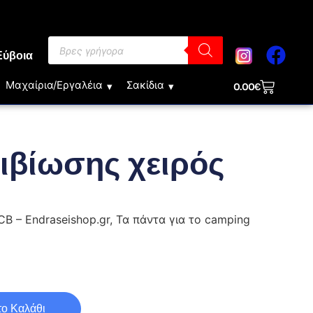
Εύβοια
Μαχαίρια/Εργαλέια
Σακίδια
0.00
€
πιβίωσης χειρός
CB – Endraseishop.gr, Τα πάντα για το camping
ο Καλάθι