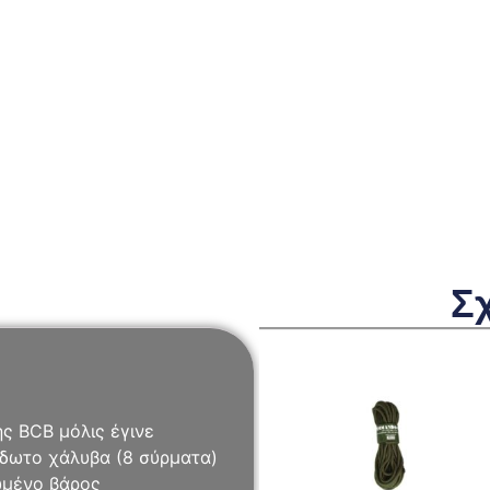
Σ
ης BCB μόλις έγινε
ίδωτο χάλυβα (8 σύρματα)
ωμένο βάρος