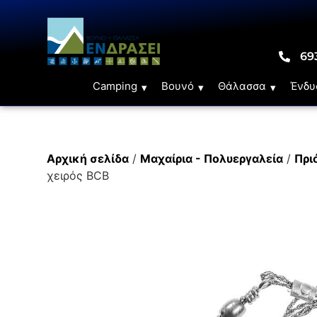
69
Camping
Βουνό
Θάλασσα
Ένδυ
Αρχική σελίδα
/
Μαχαίρια - Πολυεργαλεία
/
Πρι
χειρός BCB