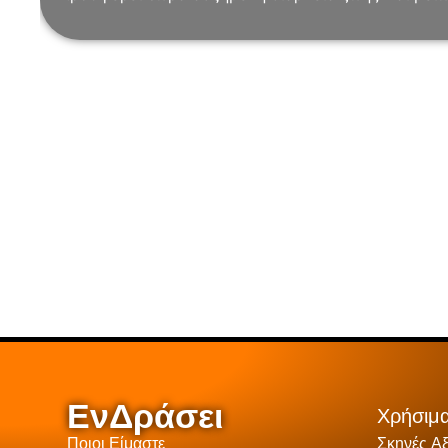
ΕνΔράσει
Χρήσιμα
Ποιοι Είμαστε
Σκηνές Α