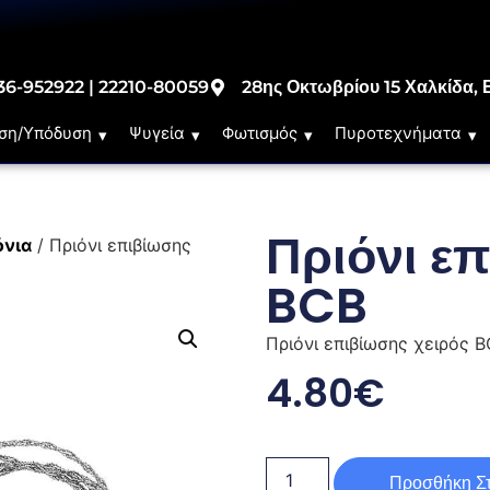
36-952922 | 22210-80059
28ης Οκτωβρίου 15 Χαλκίδα, 
ση/Υπόδυση
Ψυγεία
Φωτισμός
Πυροτεχνήματα
Πριόνι ε
όνια
/ Πριόνι επιβίωσης
BCB
Πριόνι επιβίωσης χειρός B
4.80
€
Προσθήκη Στ