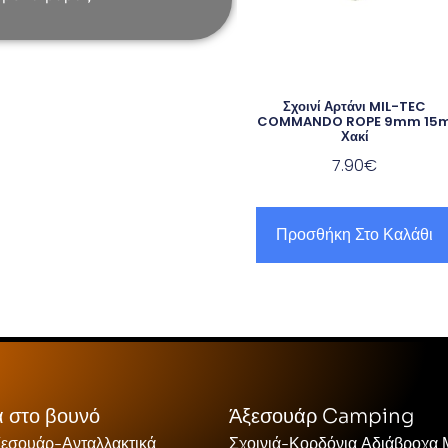
Σχοινί Αρτάνι MIL-TEC
COMMANDO ROPE 9mm 15
Χακί
7.90
€
Προσθήκη Στο Καλάθι
 στο βουνό
Άξεσουάρ Camping
ξεσουάρ-Ανταλλακτικά
Σχοινιά-Κορδόνια Αδιάβροχα