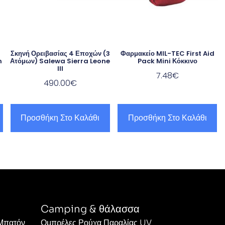
Σκηνή Ορειβασίας 4 Εποχών (3
Φαρμακείο MIL-TEC First Aid
m
Ατόμων) Salewa Sierra Leone
Pack Mini Κόκκινο
III
7.48
€
490.00
€
Προσθήκη Στο Καλάθι
Προσθήκη Στο Καλάθι
Camping & θάλασσα
 Μπατόν
Ομπρέλες Ρούχα Παραλίας UV