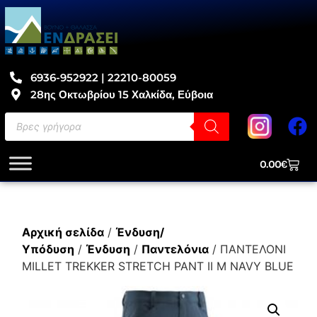
6936-952922 | 22210-80059
28ης Οκτωβρίου 15 Χαλκίδα, Εύβοια
0.00
€
Αρχική σελίδα
/
Ένδυση/
Υπόδυση
/
Ένδυση
/
Παντελόνια
/ ΠΑΝΤΕΛΟΝΙ
MILLET TREKKER STRETCH PANT II M NAVY BLUE