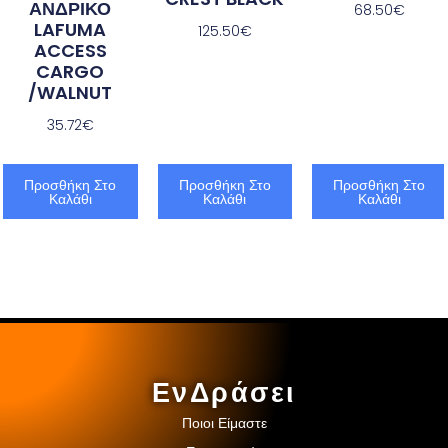
ΑΝΔΡΙΚΟ
68.50
€
LAFUMA
125.50
€
ACCESS
CARGO
/WALNUT
35.72
€
Προσθήκη Στο
Προσθήκη Στο
Προσθήκη Στο
Καλάθι
Καλάθι
Καλάθι
ΕνΔράσει
Ποιοι Είμαστε