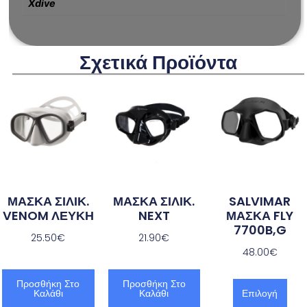
Xdive
Σχετικά Προϊόντα
ΜΑΣΚΑ ΣΙΛΙΚ.
ΜΑΣΚΑ ΣΙΛΙΚ.
SALVIMAR
VENOM ΛΕΥΚΗ
NEXT
ΜΑΣΚΑ FLY
7700B,G
25.50
€
21.90
€
48.00
€
Προσθήκη Στο
Προσθήκη Στο
Καλάθι
Καλάθι
Επιλογή