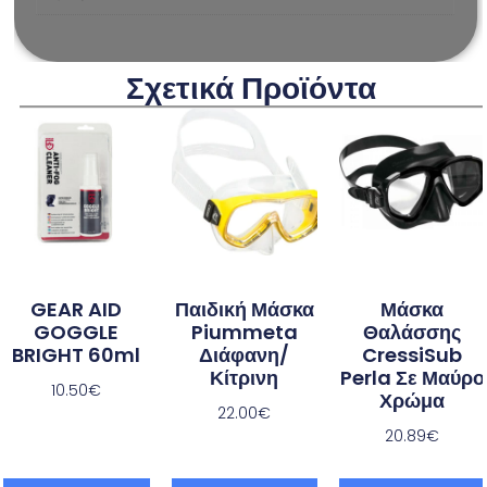
Σχετικά Προϊόντα
GEAR AID
Παιδική Μάσκα
Μάσκα
GOGGLE
Piummeta
Θαλάσσης
BRIGHT 60ml
Διάφανη/
CressiSub
Κίτρινη
Perla Σε Μαύρο
10.50
€
Χρώμα
22.00
€
20.89
€