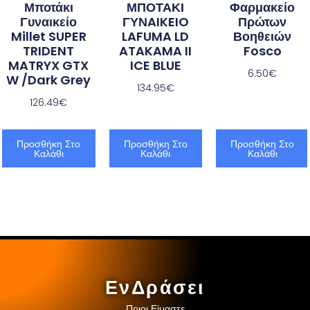
Μποτάκι
ΜΠΟΤΑΚΙ
Φαρμακείο
Γυναικείο
ΓΥΝAIKEIO
Πρώτων
Millet SUPER
LAFUMA LD
Βοηθειών
TRIDENT
ATAKAMA II
Fosco
MATRYX GTX
ICE BLUE
6.50
€
W /Dark Grey
134.95
€
126.49
€
Προσθήκη Στο
Προσθήκη Στο
Προσθήκη Στο
Καλάθι
Καλάθι
Καλάθι
ΕνΔράσει
Ποιοι Είμαστε