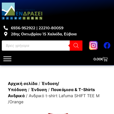
6936-952922 | 22210-80059
28ης Οκτωβρίου 15 Χαλκίδα, Εύβοια
0.00
€
Αρχική σελίδα
/
Ένδυση/
Υπόδυση
/
Ένδυση
/
Πουκάμισα & T-Shirts
Ανδρικά
/ Ανδρικό t-shirt Lafuma SHIFT TEE M
/Orange