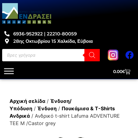
6936-952922 | 22210-80059
28ης Οκτωβρίου 15 Χαλκίδα, Εύβοια
0.00
€
Αρχική σελίδα
/
Ένδυση/
Υπόδυση
/
Ένδυση
/
Πουκάμισα & T-Shirts
Ανδρικά
/ Ανδρικό t-shirt Lafuma ADVENTURE
TEE M /Castor grey