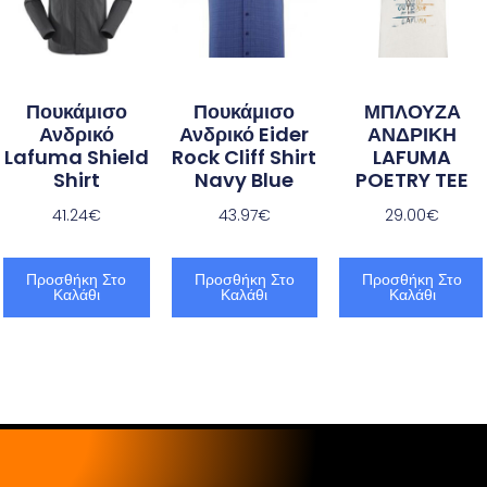
Πουκάμισο
Πουκάμισο
ΜΠΛΟΥΖΑ
Ανδρικό
Ανδρικό Eider
ΑΝΔΡΙΚΗ
Lafuma Shield
Rock Cliff Shirt
LAFUMA
Shirt
Navy Blue
POETRY TEE
41.24
€
43.97
€
29.00
€
Προσθήκη Στο
Προσθήκη Στο
Προσθήκη Στο
Καλάθι
Καλάθι
Καλάθι