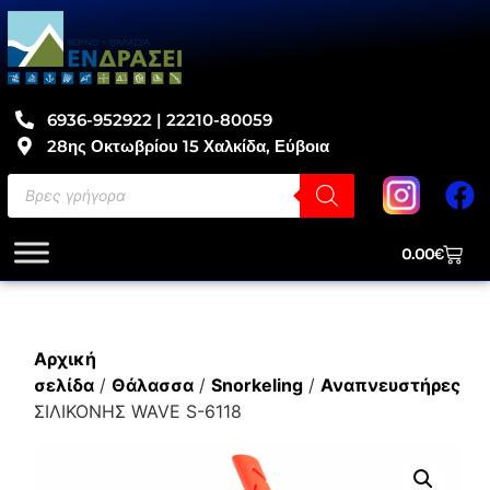
6936-952922 | 22210-80059
28ης Οκτωβρίου 15 Χαλκίδα, Εύβοια
0.00
€
Αρχική
σελίδα
/
Θάλασσα
/
Snorkeling
/
Αναπνευστήρες
/ 
ΣΙΛΙΚΟΝΗΣ WAVE S-6118