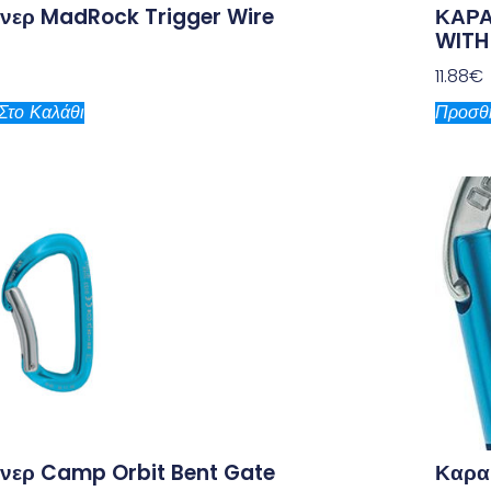
νερ MadRock Trigger Wire
ΚΑΡΑ
WITH
11.88
€
Στο Καλάθι
Προσθή
νερ Camp Orbit Bent Gate
Καρα