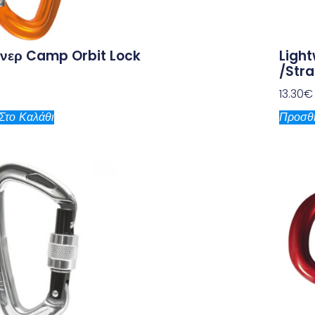
νερ Camp Orbit Lock
Ligh
/stra
13.30
€
Στο Καλάθι
Προσθή