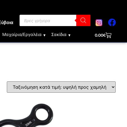
Εύβοια
Μαχαίρια/Εργαλέια
Σακίδια
0.00
€