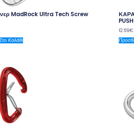
νερ MadRock Ultra Tech Screw
ΚΑΡΑ
PUSH
12.59
€
Στο Καλάθι
Προσθή