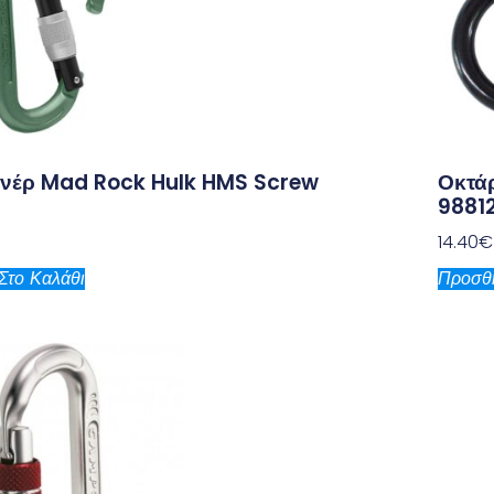
νέρ Mad Rock Hulk HMS Screw
Οκτά
9881
14.40
€
Στο Καλάθι
Προσθή