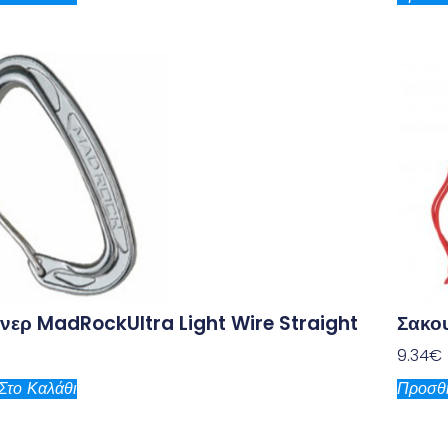
νερ MadRockUltra Light Wire Straight
Σακου
9.34
€
Στο Καλάθι
Προσθή