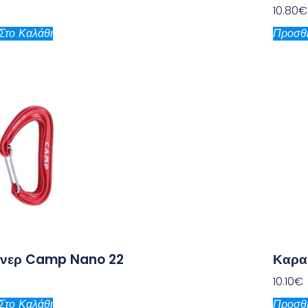
10.80
€
Στο Καλάθι
Προσθή
νερ Camp Nano 22
Καρα
10.10
€
Στο Καλάθι
Προσθή