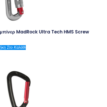
μπίνερ MadRock Ultra Tech HMS Screw
κη Στο Καλάθι