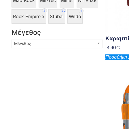
Mad Rock
Mil-Tec
Millet
NITE IZE
8
32
1
Rock Empire x
Stubai
Wildo
Μέγεθος
Καραμπί
Μέγεθος
14.40
€
Προσθήκη 