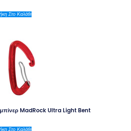
κη Στο Καλάθι
μπίνερ MadRock Ultra Light Bent
κη Στο Καλάθι