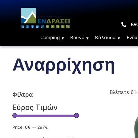
69
Camping
Βουνό
Θάλασσα
Ένδυ
Αναρρίχηση
Βλέπετε 61
Φίλτρα
Εύρος Τιμών
Price:
0€
—
297€