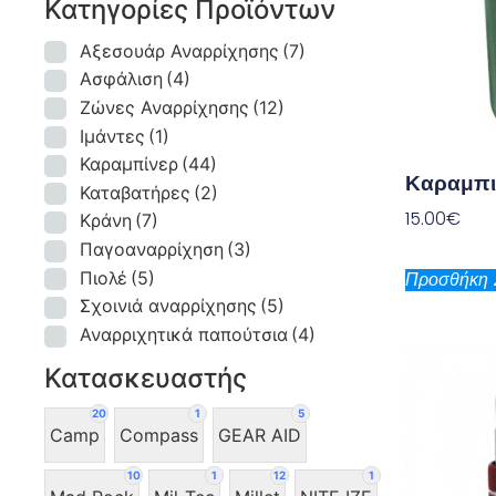
Κατηγορίες Προϊόντων
Αξεσουάρ Αναρρίχησης
(7)
Ασφάλιση
(4)
Ζώνες Αναρρίχησης
(12)
Ιμάντες
(1)
Καραμπίνερ
(44)
Καραμπι
Καταβατήρες
(2)
15.00
€
Κράνη
(7)
Παγοαναρρίχηση
(3)
Πιολέ
(5)
Προσθήκη 
Σχοινιά αναρρίχησης
(5)
Αναρριχητικά παπούτσια
(4)
Κατασκευαστής
20
1
5
Camp
Compass
GEAR AID
10
1
12
1