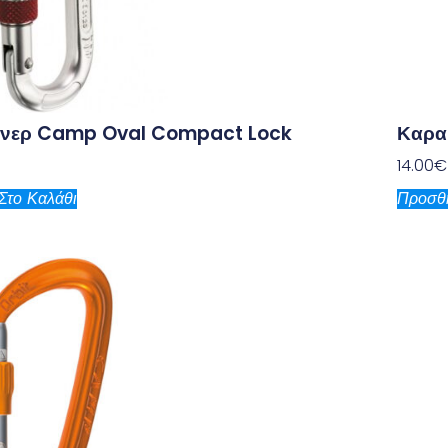
νερ Camp Oval Compact Lock
Καρα
14.00
€
Στο Καλάθι
Προσθή