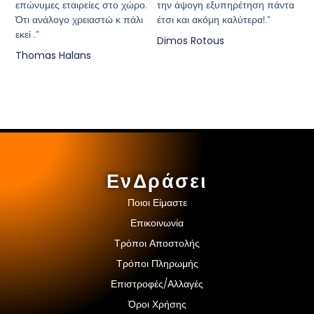
επώνυμες εταιρείες στο χώρο.
την άψογη εξυπηρέτηση πάντα
Ότι ανάλογο χρειαστώ κ πάλι
έτσι και ακόμη καλύτερα!.”
εκεί .”
Dimos Rotous
Thomas Halans
ΕνΔράσει
Ποιοι Είμαστε
Επικοινωνία
Τρόποι Αποστολής
Τρόποι Πληρωμής
Επιστροφές/Αλλαγές
Όροι Χρήσης