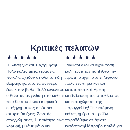
Κριτικές πελατών
★
★
★
★
★
★
★
★
★
★
“Η λύση για κάθε εξόρμηση!
“Μακάρι όλοι να είχαν τόση
Πολύ καλές τιμές, τεράστια
καλή εξυπηρέτηση! Από την
ποικιλία σχεδον σε όλα τα είδη
πρώτη στιγμή στο τηλέφωνο
εξόρμησης, από τα σύννεφα
πολύ εξυπηρετικοί και
έως κ τον βυθό! Πολύ ευγενικός
κατατοπιστικοί. Άμεση
ο Κώστας με γνώση στο κάθε τι
επιβεβαίωση του αποθέματος
που θα σου δώσει κ αρκετά
και καταχώρηση της
επεξηγηματικος σε όποια
παραγγελίας! Την επόμενη
απορία θα έχεις. Σωστός
κιόλας ημέρα το προϊόν
επαγγελματίας! Η ποιότητα είναι
παραδόθηκε σε άριστη
κορυφή, μιλάμε μόνο για
κατάσταση! Μπράβο παιδιά για