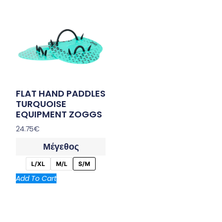
FLAT HAND PADDLES
TURQUOISE
EQUIPMENT ZOGGS
24.75
€
Μέγεθος
L/XL
M/L
S/M
Add To Cart