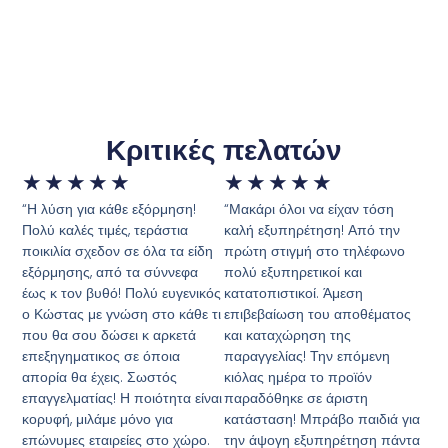
Κριτικές πελατών
★
★
★
★
★
★
★
★
★
★
“Η λύση για κάθε εξόρμηση!
“Μακάρι όλοι να είχαν τόση
Πολύ καλές τιμές, τεράστια
καλή εξυπηρέτηση! Από την
ποικιλία σχεδον σε όλα τα είδη
πρώτη στιγμή στο τηλέφωνο
εξόρμησης, από τα σύννεφα
πολύ εξυπηρετικοί και
έως κ τον βυθό! Πολύ ευγενικός
κατατοπιστικοί. Άμεση
ο Κώστας με γνώση στο κάθε τι
επιβεβαίωση του αποθέματος
που θα σου δώσει κ αρκετά
και καταχώρηση της
επεξηγηματικος σε όποια
παραγγελίας! Την επόμενη
απορία θα έχεις. Σωστός
κιόλας ημέρα το προϊόν
επαγγελματίας! Η ποιότητα είναι
παραδόθηκε σε άριστη
κορυφή, μιλάμε μόνο για
κατάσταση! Μπράβο παιδιά για
επώνυμες εταιρείες στο χώρο.
την άψογη εξυπηρέτηση πάντα