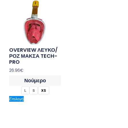
OVERVIEW ΛΕΥΚΟ/
ΡΟΖ ΜΑΚΣΑ TECH-
PRO
26.96
€
Νούμερο
L
S
XS
Επιλογή