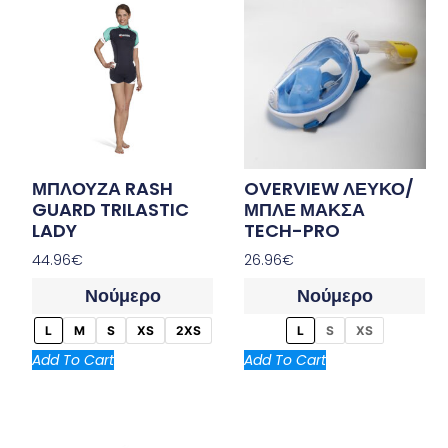
ΜΠΛΟΥΖΑ RASH
OVERVIEW ΛΕΥΚΟ/
GUARD TRILASTIC
ΜΠΛΕ ΜΑΚΣΑ
LADY
TECH-PRO
44.96
€
26.96
€
Νούμερο
Νούμερο
L
M
S
XS
2XS
L
S
XS
Add To Cart
Add To Cart