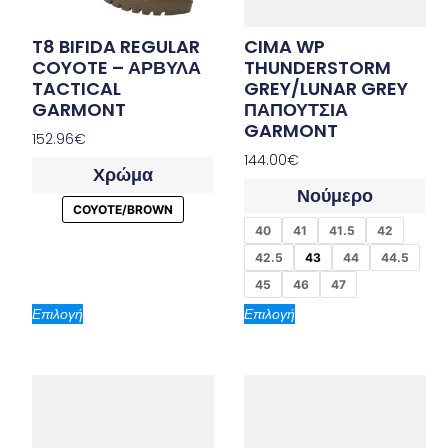
T8 BIFIDA REGULAR
CIMA WP
COYOTE – ΑΡΒΥΛΑ
THUNDERSTORM
TACTICAL
GREY/LUNAR GREY
GARMONT
ΠΑΠΟΥΤΣΙΑ
GARMONT
152.96
€
144.00
€
Χρώμα
Νούμερο
COYOTE/BROWN
40
41
41.5
42
42.5
43
44
44.5
45
46
47
Επιλογή
Επιλογή