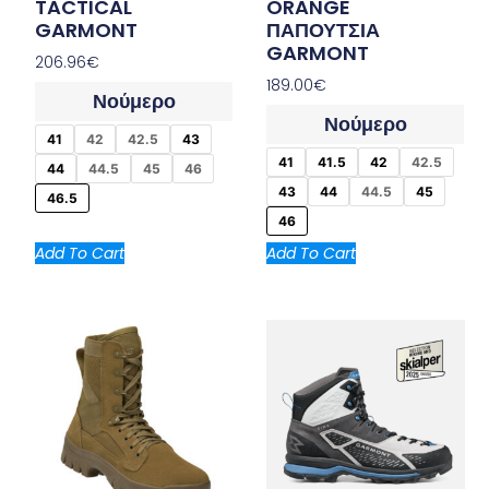
TACTICAL
ORANGE
GARMONT
ΠΑΠΟΥΤΣΙΑ
GARMONT
206.96
€
189.00
€
Νούμερο
Νούμερο
41
42
42.5
43
41
41.5
42
42.5
44
44.5
45
46
43
44
44.5
45
46.5
46
Add To Cart
Add To Cart