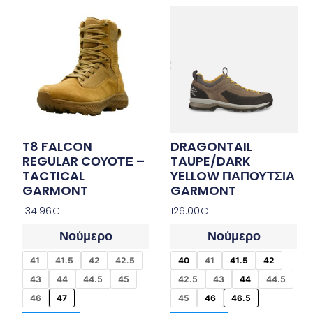
T8 FALCON
DRAGONTAIL
REGULAR CΟΥΟΤΕ –
TAUPE/DARK
TACTICAL
YELLOW ΠΑΠΟΥΤΣΙΑ
GARMONT
GARMONT
134.96
€
126.00
€
Νούμερο
Νούμερο
41
41.5
42
42.5
40
41
41.5
42
43
44
44.5
45
42.5
43
44
44.5
46
47
45
46
46.5