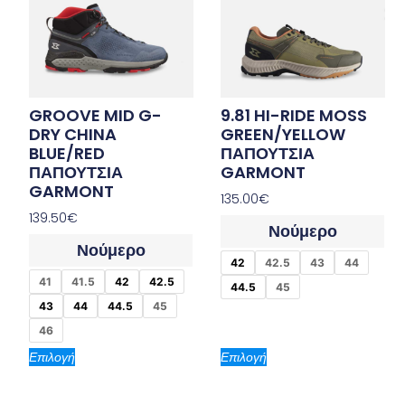
GROOVE MID G-
9.81 HI-RIDE MOSS
DRY CHINA
GREEN/YELLOW
BLUE/RED
ΠΑΠΟΥΤΣΙΑ
ΠΑΠΟΥΤΣΙΑ
GARMONT
GARMONT
135.00
€
139.50
€
Νούμερο
Νούμερο
42
42.5
43
44
41
41.5
42
42.5
44.5
45
43
44
44.5
45
46
Επιλογή
Επιλογή