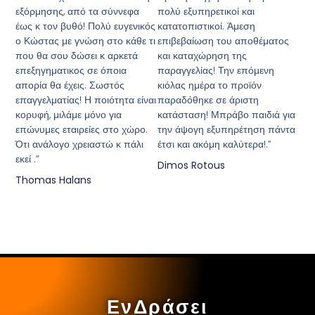
εξόρμησης, από τα σύννεφα
πολύ εξυπηρετικοί και
έως κ τον βυθό! Πολύ ευγενικός
κατατοπιστικοί. Άμεση
ο Κώστας με γνώση στο κάθε τι
επιβεβαίωση του αποθέματος
που θα σου δώσει κ αρκετά
και καταχώρηση της
επεξηγηματικος σε όποια
παραγγελίας! Την επόμενη
απορία θα έχεις. Σωστός
κιόλας ημέρα το προϊόν
επαγγελματίας! Η ποιότητα είναι
παραδόθηκε σε άριστη
κορυφή, μιλάμε μόνο για
κατάσταση! Μπράβο παιδιά για
επώνυμες εταιρείες στο χώρο.
την άψογη εξυπηρέτηση πάντα
Ότι ανάλογο χρειαστώ κ πάλι
έτσι και ακόμη καλύτερα!.”
εκεί .”
Dimos Rotous
Thomas Halans
ΕνΔράσει