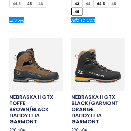
44.5
45
46
43
44
44.5
45
46
Επιλογή
Add To Cart
NEBRASKA II GTX
NEBRASKA II GTX
TOFFE
BLACK/GARMONT
BROWN/BLACK
ORANGE
ΠΑΠΟΥΤΣΙΑ
ΠΑΠΟΥΤΣΙΑ
GARMONT
GARMONT
220.50
€
220.50
€