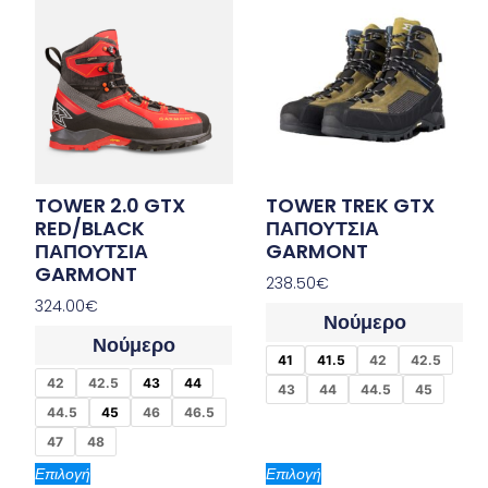
TOWER 2.0 GTX
TOWER TREK GTX
RED/BLACK
ΠΑΠΟΥΤΣΙΑ
ΠΑΠΟΥΤΣΙΑ
GARMONT
GARMONT
238.50
€
324.00
€
Νούμερο
Νούμερο
41
41.5
42
42.5
42
42.5
43
44
43
44
44.5
45
44.5
45
46
46.5
47
48
Επιλογή
Επιλογή