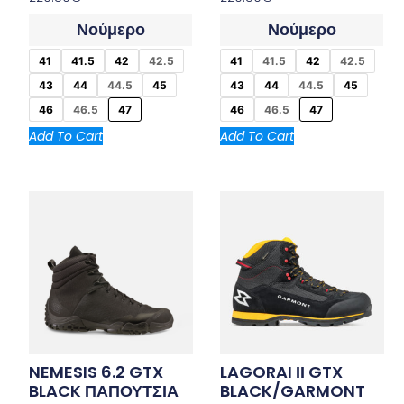
Νούμερο
Νούμερο
41
41.5
42
42.5
41
41.5
42
42.5
43
44
44.5
45
43
44
44.5
45
46
46.5
47
46
46.5
47
Add To Cart
Add To Cart
NEMESIS 6.2 GTX
LAGORAI ΙΙ GTX
BLACK ΠΑΠΟΥΤΣΙΑ
BLACK/GARMONT