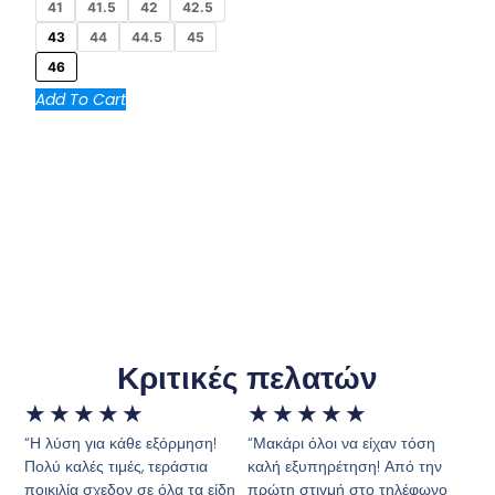
41
41.5
42
42.5
43
44
44.5
45
46
Add To Cart
Κριτικές πελατών
★
★
★
★
★
★
★
★
★
★
“Η λύση για κάθε εξόρμηση!
“Μακάρι όλοι να είχαν τόση
Πολύ καλές τιμές, τεράστια
καλή εξυπηρέτηση! Από την
ποικιλία σχεδον σε όλα τα είδη
πρώτη στιγμή στο τηλέφωνο