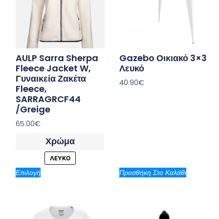
AULP Sarra Sherpa
Gazebo Οικιακό 3×3
Fleece Jacket W,
Λευκό
Γυναικεία Ζακέτα
40.90
€
Fleece,
SARRAGRCF44
/Greige
65.00
€
Χρώμα
ΛΕΥΚΟ
Επιλογή
Προσθήκη Στο Καλάθι