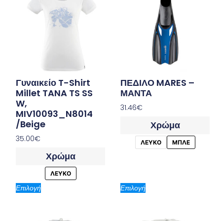
Γυναικείο T-Shirt
ΠΕΔΙΛΟ MARES –
Millet TANA TS SS
ΜΑΝΤΑ
W,
31.46
€
MIV10093_N8014
/Beige
Χρώμα
35.00
€
ΛΕΥΚΟ
ΜΠΛΕ
Χρώμα
ΛΕΥΚΟ
Επιλογή
Επιλογή