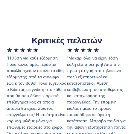
Κριτικές πελατών
★
★
★
★
★
★
★
★
★
★
“Η λύση για κάθε εξόρμηση!
“Μακάρι όλοι να είχαν τόση
Πολύ καλές τιμές, τεράστια
καλή εξυπηρέτηση! Από την
ποικιλία σχεδον σε όλα τα είδη
πρώτη στιγμή στο τηλέφωνο
εξόρμησης, από τα σύννεφα
πολύ εξυπηρετικοί και
έως κ τον βυθό! Πολύ ευγενικός
κατατοπιστικοί. Άμεση
ο Κώστας με γνώση στο κάθε τι
επιβεβαίωση του αποθέματος
που θα σου δώσει κ αρκετά
και καταχώρηση της
επεξηγηματικος σε όποια
παραγγελίας! Την επόμενη
απορία θα έχεις. Σωστός
κιόλας ημέρα το προϊόν
επαγγελματίας! Η ποιότητα είναι
παραδόθηκε σε άριστη
κορυφή, μιλάμε μόνο για
κατάσταση! Μπράβο παιδιά για
επώνυμες εταιρείες στο χώρο.
την άψογη εξυπηρέτηση πάντα
Ότι ανάλογο χρειαστώ κ πάλι
έτσι και ακόμη καλύτερα!.”