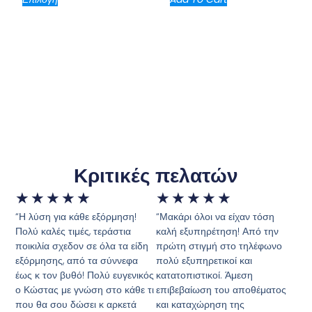
Κριτικές πελατών
★
★
★
★
★
★
★
★
★
★
“Η λύση για κάθε εξόρμηση!
“Μακάρι όλοι να είχαν τόση
Πολύ καλές τιμές, τεράστια
καλή εξυπηρέτηση! Από την
ποικιλία σχεδον σε όλα τα είδη
πρώτη στιγμή στο τηλέφωνο
εξόρμησης, από τα σύννεφα
πολύ εξυπηρετικοί και
έως κ τον βυθό! Πολύ ευγενικός
κατατοπιστικοί. Άμεση
ο Κώστας με γνώση στο κάθε τι
επιβεβαίωση του αποθέματος
που θα σου δώσει κ αρκετά
και καταχώρηση της