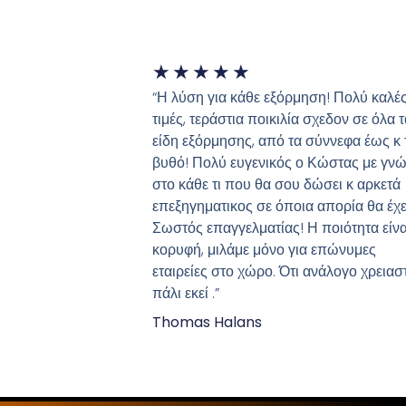
★
★
★
★
★
“Η λύση για κάθε εξόρμηση! Πολύ καλέ
τιμές, τεράστια ποικιλία σχεδον σε όλα τ
είδη εξόρμησης, από τα σύννεφα έως κ 
βυθό! Πολύ ευγενικός ο Κώστας με γν
στο κάθε τι που θα σου δώσει κ αρκετά
επεξηγηματικος σε όποια απορία θα έχε
Σωστός επαγγελματίας! Η ποιότητα είνα
κορυφή, μιλάμε μόνο για επώνυμες
εταιρείες στο χώρο. Ότι ανάλογο χρειασ
πάλι εκεί .”
Thomas Halans