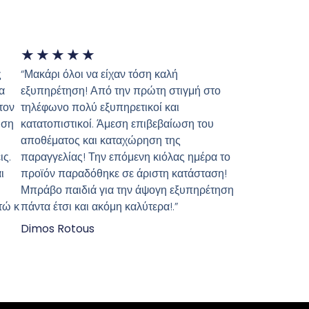
★
★
★
★
★
ς
“Μακάρι όλοι να είχαν τόση καλή
α
εξυπηρέτηση! Από την πρώτη στιγμή στο
τον
τηλέφωνο πολύ εξυπηρετικοί και
ώση
κατατοπιστικοί. Άμεση επιβεβαίωση του
αποθέματος και καταχώρηση της
ις.
παραγγελίας! Την επόμενη κιόλας ημέρα το
ι
προϊόν παραδόθηκε σε άριστη κατάσταση!
Μπράβο παιδιά για την άψογη εξυπηρέτηση
τώ κ
πάντα έτσι και ακόμη καλύτερα!.”
Dimos Rotous