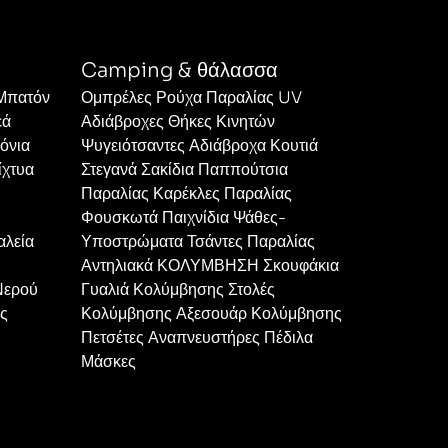
Camping & θάλασσα
 Μπατόν
Ομπρέλες Ρούχα Παραλίας UV
εά
Αδιάβροχες Θήκες Κινητών
όνια
Ψυγειότσαντες Αδιάβροχα Κουτιά
ίχτυα
Στεγανά Σακίδια Παππούτσια
Παραλίας Καρέκλες Παραλίας
Φουσκωτά Παιχνίδια Ψάθες-
αλεία
Υποστρώματα Τσάντες Παραλίας
Αντηλιακά ΚΟΛΥΜΒΗΣΗ Σκουφάκια
Νερού
Γυαλιά Κολύμβησης Στολές
ες
Κολύμβησης Αξεσουάρ Κολύμβησης
Πετσέτες Αναπνευστήρες Πέδιλα
Μάσκες