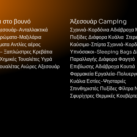
 στο βουνό
Άξεσουάρ Camping
ξεσουάρ-Ανταλλακτικά
Σχοινιά-Κορδόνια Αδιάβροχα
τρώματα-Μαξιλάρια
Πυξίδες Διάφορα Κυάλια Στερ
ατα Αντλίες αέρος
Καύσιμα-Σπίρτα Σχοινιά-Κορδ
 – Ξαπλώστρες Κρεβάτια
Υπνόσακοι-Sleeping Bags Δ
Χημικές Τουαλέτες Υγρά
Παραλλαγής Διάφορα Φαγητό
Τουαλέτας Αιώρες Αξεσουάρ
Επιβίωσης Αδιάβροχα Κουτιά
Φαρμακεία Εργαλεία-Πολυεργ
Κυάλια Εστίες-Ψησταριές
Σπινθηριστές Πυξίδες Φίλτρα 
Σφυρίχτρες Θερμικές Κουβέρτ