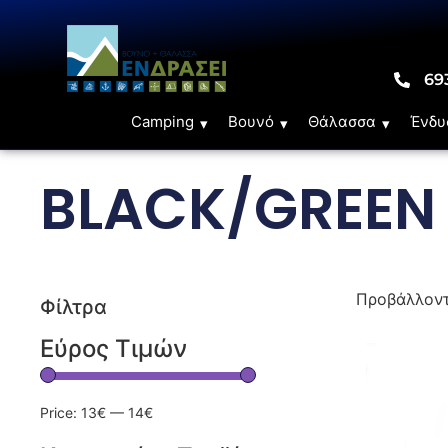
69
Camping
Βουνό
Θάλασσα
Ένδυ
BLACK/GREEN
Προβάλλοντ
Φίλτρα
Εύρος Τιμών
Price:
13€
—
14€