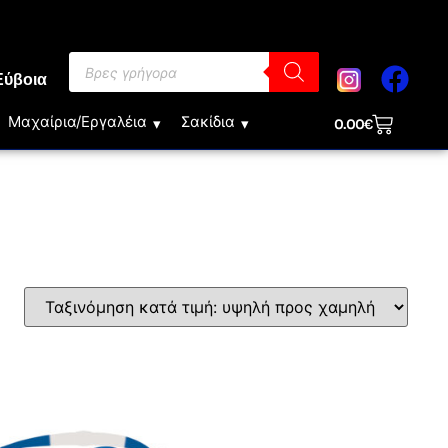
Εύβοια
Μαχαίρια/Εργαλέια
Σακίδια
0.00
€