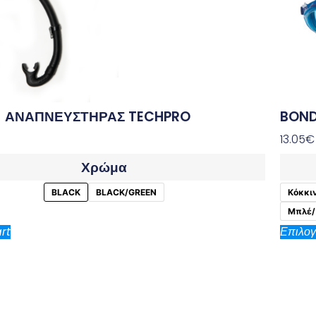
– ΑΝΑΠΝΕΥΣΤΗΡΑΣ TECHPRO
BOND
13.05
€
Χρώμα
BLACK
BLACK/GREEN
Κόκκι
Μπλέ/
rt
Επιλο