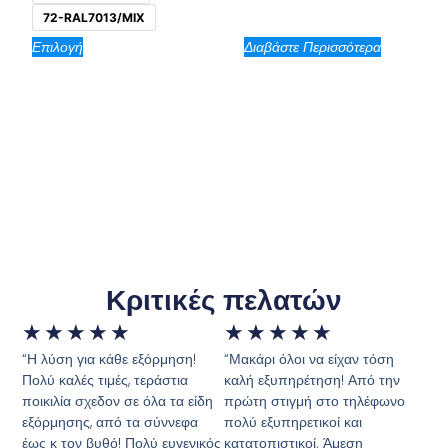
72-RAL7013/MIX
Επιλογή
Διαβάστε Περισσότερα
Κριτικές πελατών
★
★
★
★
★
★
★
★
★
★
“Η λύση για κάθε εξόρμηση!
“Μακάρι όλοι να είχαν τόση
Πολύ καλές τιμές, τεράστια
καλή εξυπηρέτηση! Από την
ποικιλία σχεδον σε όλα τα είδη
πρώτη στιγμή στο τηλέφωνο
εξόρμησης, από τα σύννεφα
πολύ εξυπηρετικοί και
έως κ τον βυθό! Πολύ ευγενικός
κατατοπιστικοί. Άμεση