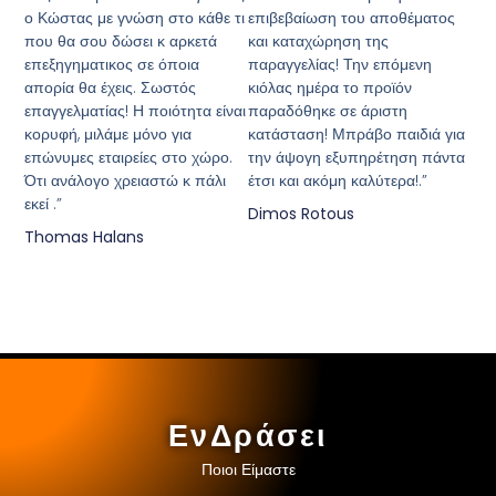
ο Κώστας με γνώση στο κάθε τι
επιβεβαίωση του αποθέματος
που θα σου δώσει κ αρκετά
και καταχώρηση της
επεξηγηματικος σε όποια
παραγγελίας! Την επόμενη
απορία θα έχεις. Σωστός
κιόλας ημέρα το προϊόν
επαγγελματίας! Η ποιότητα είναι
παραδόθηκε σε άριστη
κορυφή, μιλάμε μόνο για
κατάσταση! Μπράβο παιδιά για
επώνυμες εταιρείες στο χώρο.
την άψογη εξυπηρέτηση πάντα
Ότι ανάλογο χρειαστώ κ πάλι
έτσι και ακόμη καλύτερα!.”
εκεί .”
Dimos Rotous
Thomas Halans
ΕνΔράσει
Ποιοι Είμαστε