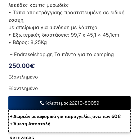
λεκέδες και τις μυρωδιές
• Τάπα αποστράγγισης προστατευμένη σε ειδική
εσοχή,
με σπείρωμα για σύνδεση με λάστιχο
• Εξωτερικές διαστάσεις: 99,7 x 45,1 x 45,1cm
• Βάρος: 8,25Kg
– Endraseishop.gr, Τα πάντα για το camping
250.00
€
Εξαντλημένο
Εξαντλημένο
Καλέστε μας 22210-80059
+ Δωρεάν μεταφορικά για παραγγελίες άνω των 60€
+ Άμεση Αποστολή
SKU: 41625