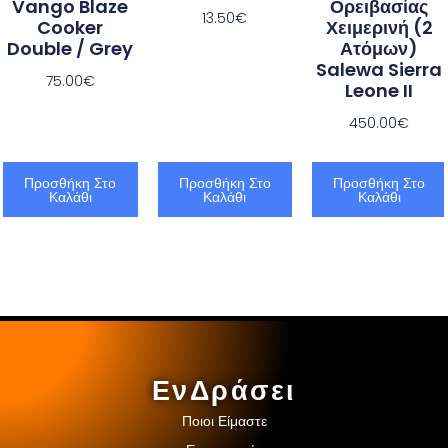
Vango Blaze
Ορειβασίας
13.50
€
Cooker
Χειμερινή (2
Double / Grey
Ατόμων)
Salewa Sierra
75.00
€
Leone II
450.00
€
Προσθήκη Στο
Προσθήκη Στο
Προσθήκη Στο
Καλάθι
Καλάθι
Καλάθι
ΕνΔράσει
Ποιοι Είμαστε