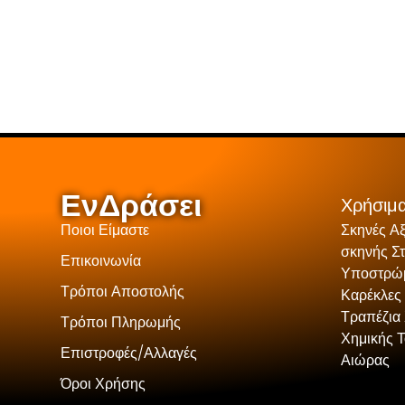
ΕνΔράσει
Χρήσιμα
Ποιοι Είμαστε
Σκηνές Α
σκηνής Σ
Επικοινωνία
Υποστρώμ
Τρόποι Αποστολής
Καρέκλες
Τραπέζια 
Τρόποι Πληρωμής
Χημικής 
Επιστροφές/Αλλαγές
Αιώρας
Όροι Χρήσης