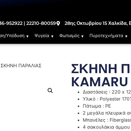
36-952922 | 22210-80059
28ης Οκτωβρίου 15 Χαλκίδα, 
ση/Υπόδυση
Ψυγεία
Φωτισμός
Πυροτεχνήματα
ΣΚΗΝΗ Π
 ΣΚΗΝΗ ΠΑΡΑΛΙΑΣ
KAMARU 
Διαστάσεις : 220 x 1
Υλικό : Polyester 17
Πάτωμα : PE
2 μεγάλα πλευρικά α
Μπανέλες : Fibergla
4 σακουλάκια άμμου