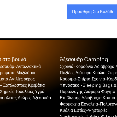
Προσθήκη Στο Καλάθι
 στο βουνό
Άξεσουάρ Camping
ξεσουάρ-Ανταλλακτικά
Σχοινιά-Κορδόνια Αδιάβροχα
τρώματα-Μαξιλάρια
Πυξίδες Διάφορα Κυάλια Στερ
ατα Αντλίες αέρος
Καύσιμα-Σπίρτα Σχοινιά-Κορδ
 – Ξαπλώστρες Κρεβάτια
Υπνόσακοι-Sleeping Bags Δ
Χημικές Τουαλέτες Υγρά
Παραλλαγής Διάφορα Φαγητό
Τουαλέτας Αιώρες Αξεσουάρ
Επιβίωσης Αδιάβροχα Κουτιά
Φαρμακεία Εργαλεία-Πολυεργ
Κυάλια Εστίες-Ψησταριές
Σπινθηριστές Πυξίδες Φίλτρα 