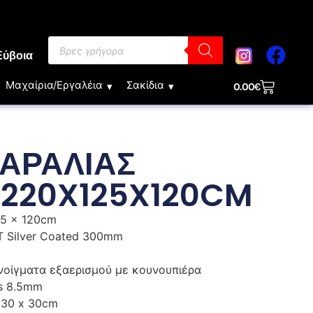
Εύβοια
Μαχαίρια/Εργαλέια
Σακίδια
0.00
€
ΑΡΑΛΙΑΣ
220X125X120CM
25 x 120cm
0T Silver Coated 300mm
νοίγματα εξαερισμού με κουνουπιέρα
ss 8.5mm
 30 x 30cm