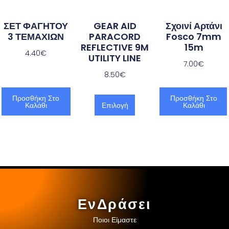
ΣΕΤ ΦΑΓΗΤΟΥ
GEAR AID
Σχοινί Αρτάνι
3 ΤΕΜΑΧΙΩΝ
PARACORD
Fosco 7mm
REFLECTIVE 9M
15m
4.40
€
UTILITY LINE
7.00
€
8.50
€
Προσθήκη Στο
Προσθήκη Στο
Καλάθι
Επιλογή
Καλάθι
ΕνΔράσει
Ποιοι Είμαστε