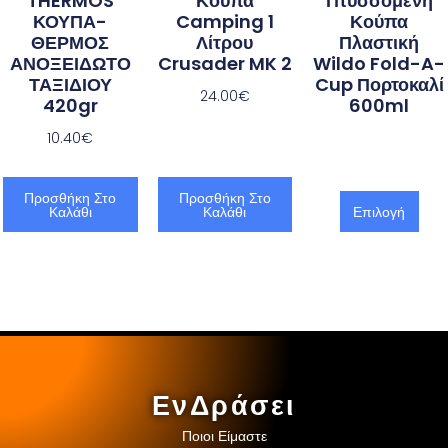
THERMOS
Κούπα
Πτυσσόμενη
ΚΟΥΠΑ-
Camping 1
Κούπα
ΘΕΡΜΟΣ
Λίτρου
Πλαστική
ΑΝΟΞΕΙΔΩΤΟ
Crusader MK 2
Wildo Fold-A-
ΤΑΞΙΔΙΟΥ
Cup Πορτοκαλί
24.00
€
420gr
600ml
10.40
€
Προσθήκη Στο
Προσθήκη Στο
Καλάθι
Καλάθι
Επιλογή
ΕνΔράσει
Ποιοι Είμαστε