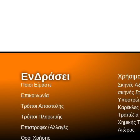
ΕνΔράσει
Χρήσιμα
Ποιοι Είμαστε
Σκηνές Α
σκηνής Σ
Επικοινωνία
Υποστρώμ
Τρόποι Αποστολής
Καρέκλες
Τραπέζια 
Τρόποι Πληρωμής
Χημικής 
Επιστροφές/Αλλαγές
Αιώρας
Όροι Χρήσης