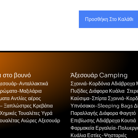
Προσθήκη Στο Καλάθι
 στο βουνό
Άξεσουάρ Camping
ξεσουάρ-Ανταλλακτικά
Σχοινιά-Κορδόνια Αδιάβροχα
τρώματα-Μαξιλάρια
Πυξίδες Διάφορα Κυάλια Στερ
ατα Αντλίες αέρος
Καύσιμα-Σπίρτα Σχοινιά-Κορδ
 – Ξαπλώστρες Κρεβάτια
Υπνόσακοι-Sleeping Bags Δ
Χημικές Τουαλέτες Υγρά
Παραλλαγής Διάφορα Φαγητό
Τουαλέτας Αιώρες Αξεσουάρ
Επιβίωσης Αδιάβροχα Κουτιά
Φαρμακεία Εργαλεία-Πολυεργ
Κυάλια Εστίες-Ψησταριές