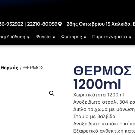
36-952922 | 22210-80059
28ης Οκτωβρίου 15 Χαλκίδα, 
ση/Υπόδυση
Ψυγεία
Φωτισμός
Πυροτεχνήματα
ΘΕΡΜΟΣ
/
θερμός
/ ΘΕΡΜΟΣ
1200ml
Χωρητικότητα 1200ml
Ανοξείδωτο ατσάλι 304 εσ
Διπλό τοίχωμα με μόνωση
Στόμιο με βαλβίδα
Ανοξείδωτο καπάκι – κύπ
Εξαιρετικά ανθεκτική κατ