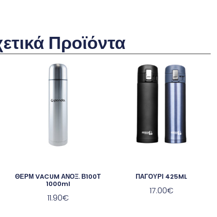
χετικά Προϊόντα
ΘΕΡΜ VACUM ΑΝΟΞ. Β100Τ
ΠΑΓΟΥΡΙ 425ML
1000ml
17.00
€
ι
11.90
€