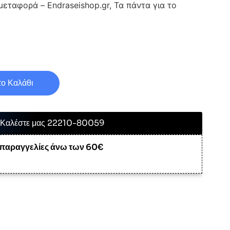
εταφορά – Endraseishop.gr, Τα πάντα για το
ο Καλάθι
Καλέστε μας 22210-80059
 παραγγελίες άνω των 60€