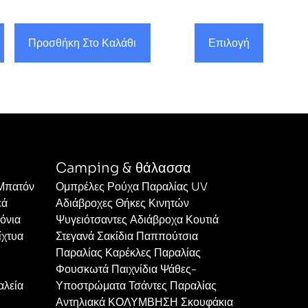
Προσθήκη Στο Καλάθι
Επιλογή
Camping & θάλασσα
 Μπατόν
Ομπρέλες Ρούχα Παραλίας UV
εά
Αδιάβροχες Θήκες Κινητών
όνια
Ψυγειότσαντες Αδιάβροχα Κουτιά
ίχτυα
Στεγανά Σακίδια Παππούτσια
Παραλίας Καρέκλες Παραλίας
Φουσκωτά Παιχνίδια Ψάθες-
αλεία
Υποστρώματα Τσάντες Παραλίας
Αντηλιακά ΚΟΛΥΜΒΗΣΗ Σκουφάκια