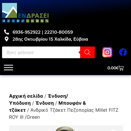
6936-952922 | 22210-80059
28ης Οκτωβρίου 15 Χαλκίδα, Εύβοια
0.00
€
Αρχική σελίδα
/
Ένδυση/
Υπόδυση
/
Ένδυση
/
Μπουφάν &
τζάκετ
/ Ανδρικό Τζάκετ Πεζοπορίας Millet FITZ
ROY III /Green