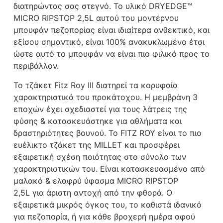
διατηρώντας σας στεγνό. Το υλικό DRYEDGE™
MICRO RIPSTOP 2,5L αυτού του μοντέρνου
μπουφάν πεζοπορίας είναι ιδιαίτερα ανθεκτικό, και
εξίσου σημαντικό, είναι 100% ανακυκλωμένο έτσι
ώστε αυτό το μπουφάν να είναι πιο φιλικό προς το
περιβάλλον.
Το τζάκετ Fitz Roy III διατηρεί τα κορυφαία
χαρακτηριστικά του προκάτοχου. Η μεμβράνη
3
εποχών
έχει σχεδιαστεί για τους λάτρεις της
φύσης & κατασκευάστηκε για αθλήματα και
δραστηριότητες βουνού. Το
FITZ ROY
είναι το πιο
ευέλικτο τζάκετ της MILLET και προσφέρει
εξαιρετική σχέση ποιότητας στο σύνολο των
χαρακτηριστικών του. Είναι κατασκευασμένο από
μαλακό & ελαφρύ ύφασμα MICRO RIPSTOP
2,5L
για άριστη αντοχή από την φθορά. Ο
εξαιρετικά μικρός όγκος του, το καθιστά ιδανικό
για πεζοπορία, ή για κάθε βροχερή ημέρα αφού