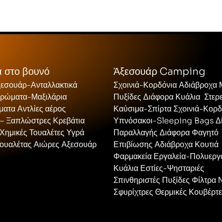
 στο βουνό
Άξεσουάρ Camping
ξεσουάρ-Ανταλλακτικά
Σχοινιά-Κορδόνια Αδιάβροχα
τρώματα-Μαξιλάρια
Πυξίδες Διάφορα Κυάλια Στερ
ατα Αντλίες αέρος
Καύσιμα-Σπίρτα Σχοινιά-Κορδ
 – Ξαπλώστρες Κρεβάτια
Υπνόσακοι-Sleeping Bags Δ
Χημικές Τουαλέτες Υγρά
Παραλλαγής Διάφορα Φαγητό
Τουαλέτας Αιώρες Αξεσουάρ
Επιβίωσης Αδιάβροχα Κουτιά
Φαρμακεία Εργαλεία-Πολυεργ
Κυάλια Εστίες-Ψησταριές
Σπινθηριστές Πυξίδες Φίλτρα 
Σφυρίχτρες Θερμικές Κουβέρτ