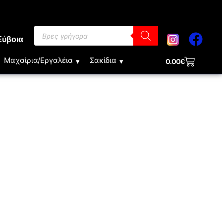
Εύβοια
Μαχαίρια/Εργαλέια
Σακίδια
0.00
€