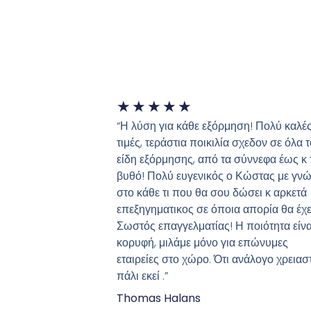
★
★
★
★
★
“Η λύση για κάθε εξόρμηση! Πολύ καλέ
τιμές, τεράστια ποικιλία σχεδον σε όλα τ
είδη εξόρμησης, από τα σύννεφα έως κ 
βυθό! Πολύ ευγενικός ο Κώστας με γν
στο κάθε τι που θα σου δώσει κ αρκετά
επεξηγηματικος σε όποια απορία θα έχε
Σωστός επαγγελματίας! Η ποιότητα είνα
κορυφή, μιλάμε μόνο για επώνυμες
εταιρείες στο χώρο. Ότι ανάλογο χρειασ
πάλι εκεί .”
Thomas Halans