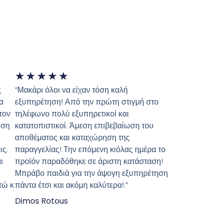
★
★
★
★
★
ς
“Μακάρι όλοι να είχαν τόση καλή
α
εξυπηρέτηση! Από την πρώτη στιγμή στο
τον
τηλέφωνο πολύ εξυπηρετικοί και
ώση
κατατοπιστικοί. Άμεση επιβεβαίωση του
αποθέματος και καταχώρηση της
ις.
παραγγελίας! Την επόμενη κιόλας ημέρα το
ι
προϊόν παραδόθηκε σε άριστη κατάσταση!
Μπράβο παιδιά για την άψογη εξυπηρέτηση
τώ κ
πάντα έτσι και ακόμη καλύτερα!.”
Dimos Rotous