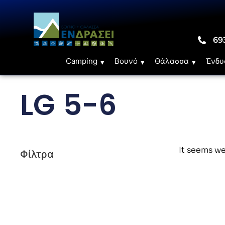
69
Camping
Βουνό
Θάλασσα
Ένδυ
LG‌‌ 5-6
It seems we
Φίλτρα