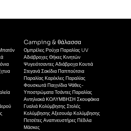
Camping & θάλασσα
 Μπατόν
Ομπρέλες Ρούχα Παραλίας UV
εά
Αδιάβροχες Θήκες Κινητών
όνια
Ψυγειότσαντες Αδιάβροχα Κουτιά
ίχτυα
Στεγανά Σακίδια Παππούτσια
Παραλίας Καρέκλες Παραλίας
Φουσκωτά Παιχνίδια Ψάθες-
αλεία
Υποστρώματα Τσάντες Παραλίας
Αντηλιακά ΚΟΛΥΜΒΗΣΗ Σκουφάκια
Νερού
Γυαλιά Κολύμβησης Στολές
ες
Κολύμβησης Αξεσουάρ Κολύμβησης
Πετσέτες Αναπνευστήρες Πέδιλα
Μάσκες